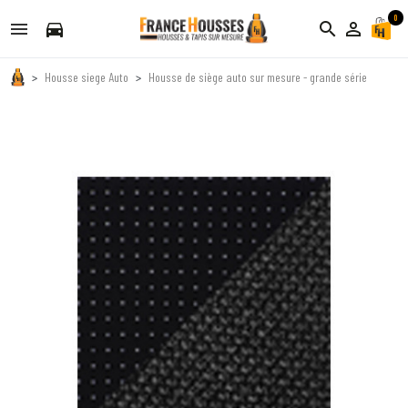
0
directions_car
search
person_outline
Housse siege Auto
Housse de siège auto sur mesure - grande série