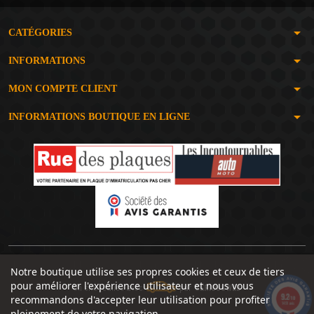
arrow_drop_down
CATÉGORIES
arrow_drop_down
INFORMATIONS
arrow_drop_down
MON COMPTE CLIENT
arrow_drop_down
INFORMATIONS BOUTIQUE EN LIGNE
Notre boutique utilise ses propres cookies et ceux de tiers
pour améliorer l'expérience utilisateur et nous vous
Un site réalisé avec
par
SERIOUSWEB
9.2
recommandons d'accepter leur utilisation pour profiter
/10
1491 avis
pleinement de votre navigation.