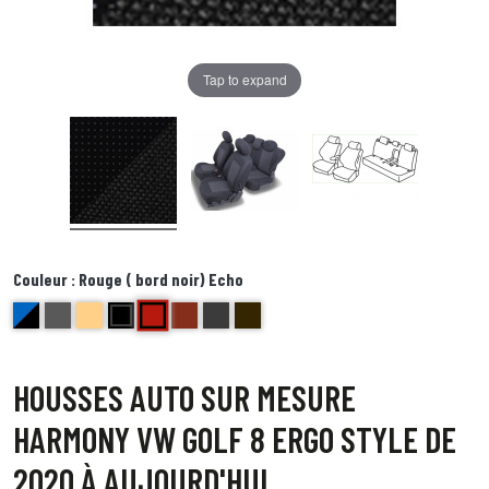
Tap to expand
Couleur :
Rouge ( bord noir) Echo
Rouge ( bord noir) Echo
bleu et noir Delta
anthracite golf
beige bravo
noir centre gris bord noir foxtrot
brique kilo
Bords anthracite centre gris juliette
Bord noir centre point blanc Quebec
HOUSSES AUTO SUR MESURE
HARMONY VW GOLF 8 ERGO STYLE DE
2020 À AUJOURD'HUI