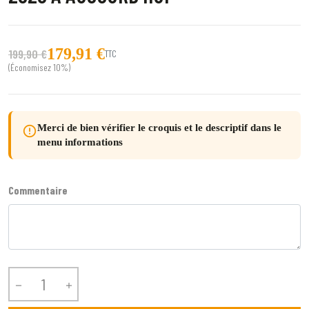
179,91 €
199,90 €
TTC
(Économisez 10%)
Merci de bien vérifier le croquis et le descriptif dans le
error_outline
menu informations
Commentaire

