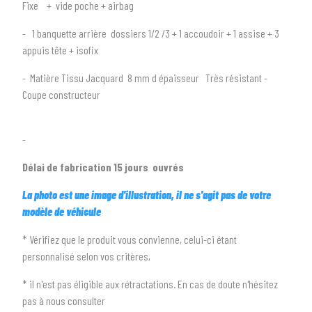
arrow_drop_down
Tous les types
Fixe + vide poche + airbag
- 1 banquette arrière dossiers 1/2 /3 + 1 accoudoir + 1 assise + 3
2
SÉLECTIONNEZ LA MARQUE DE VOTRE VÉHICULE
appuis tête + isofix
arrow_drop_down
Toutes les marques
- Matière Tissu Jacquard 8 mm d épaisseur Très résistant -
Coupe constructeur
3
PRÉCISEZ LE MODÈLE
arrow_drop_down
Tous les modèles
-
Délai de fabrication 15 jours ouvrés
La photo est une image d'illustration, il ne s'agit pas de votre
modèle de véhicule
* Vérifiez que le produit vous convienne, celui-ci étant
personnalisé selon vos critères,
* il n'est pas éligible aux rétractations. En cas de doute n'hésitez
pas à nous consulter