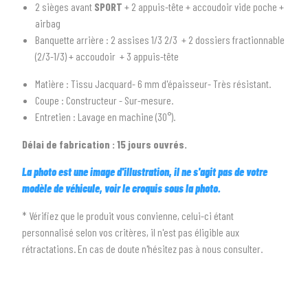
2 sièges avant
SPORT
+ 2 appuis-tête + accoudoir vide poche +
2
SÉLECTIONNEZ LA MARQUE DE VOTRE VÉHICULE
airbag
arrow_drop_down
Toutes les marques
Banquette arrière : 2 assises 1/3 2/3 + 2 dossiers fractionnable
(2/3-1/3) + accoudoir + 3 appuis-tête
3
PRÉCISEZ LE MODÈLE
Matière : Tissu Jacquard- 6 mm d'épaisseur- Très résistant.
arrow_drop_down
Tous les modèles
Coupe : Constructeur - Sur-mesure.
Entretien : Lavage en machine (30°).
Délai de fabrication : 15 jours ouvrés.
La photo est une image d'illustration, il ne s'agit pas de votre
modèle de véhicule, voir le croquis sous la photo.
* Vérifiez que le produit vous convienne, celui-ci étant
personnalisé selon vos critères, il n'est pas éligible aux
rétractations. En cas de doute n'hésitez pas à nous consulter.