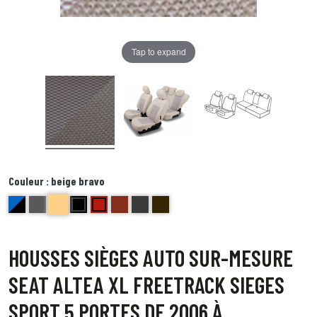
Tap to expand
Couleur :
beige bravo
beige bravo
bleu et noir Delta
anthracite golf
noir centre gris bord noir foxtrot
Rouge ( bord noir) Echo
brique kilo
Bords anthracite centre gris juliette
Bord noir centre point blanc Quebec
HOUSSES SIÈGES AUTO SUR-MESURE
SEAT ALTEA XL FREETRACK SIEGES
SPORT 5 PORTES DE 2006 À