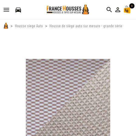
0
directions_car
search
person_outline
Housse siege Auto
Housse de siège auto sur mesure - grande série