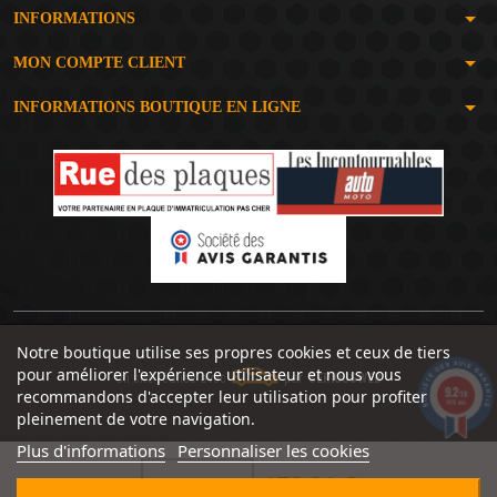
arrow_drop_down
INFORMATIONS
arrow_drop_down
MON COMPTE CLIENT
arrow_drop_down
INFORMATIONS BOUTIQUE EN LIGNE
Notre boutique utilise ses propres cookies et ceux de tiers
pour améliorer l'expérience utilisateur et nous vous
Un site réalisé avec
par
SERIOUSWEB
9.2
recommandons d'accepter leur utilisation pour profiter
/10
1491 avis
pleinement de votre navigation.
Plus d'informations
Personnaliser les cookies
170,91 €

