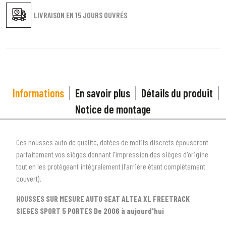
LIVRAISON EN
15 JOURS OUVRÉS
Informations
En savoir plus
Détails du produit
Notice de montage
Ces housses auto de qualité, dotées de motifs discrets épouseront
parfaitement vos sièges donnant l'impression des sièges d'origine
tout en les protégeant intégralement (l'arrière étant complètement
couvert).
1
SÉLECTIONNEZ LE TYPE DE VOTRE VÉHICULE
HOUSSES SUR MESURE AUTO SEAT ALTEA XL FREETRACK
arrow_drop_down
SIEGES SPORT 5 PORTES De 2006 à aujourd'hui
Tous les types