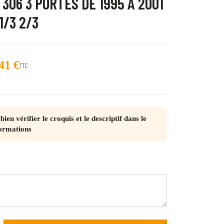
306 3 PORTES DE 1995 À 2001
1/3 2/3
41 €
TTC
trot
cho
bien vérifier le croquis et le descriptif dans le
juliette
ormations
 Quebec