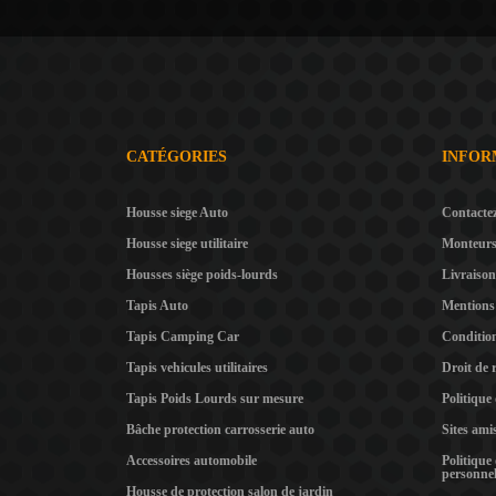
CATÉGORIES
INFOR
Housse siege Auto
Contacte
Housse siege utilitaire
Monteur
Housses siège poids-lourds
Livraison
Tapis Auto
Mentions 
Tapis Camping Car
Condition
Tapis vehicules utilitaires
Droit de 
Tapis Poids Lourds sur mesure
Politique
Bâche protection carrosserie auto
Sites ami
Accessoires automobile
Politique
personnel
Housse de protection salon de jardin