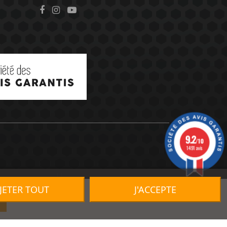
9.2
/10
1491 avis
JETER TOUT
J'ACCEPTE
R