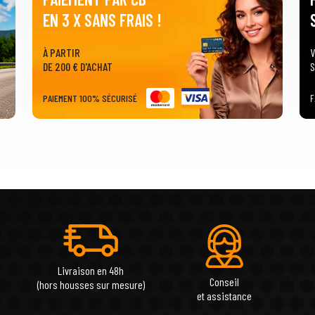
EN 3 X SANS FRAIS !
À PARTIR
V
DE 200 € D'ACHAT
S
PAIEMENT 100% SÉCURISÉ
F
Livraison en 48h
Conseil
(hors housses sur mesure)
et assistance