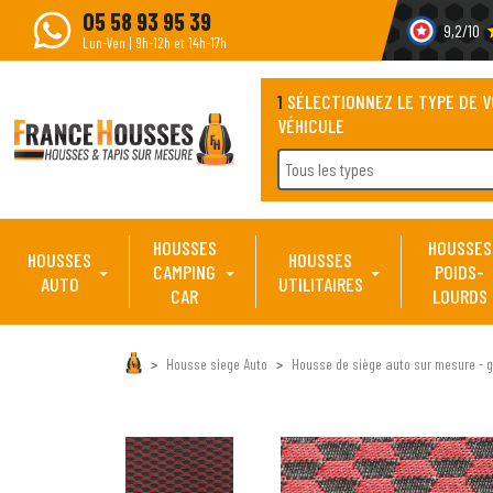
05 58 93 95 39
9,2/10
s
Lun-Ven | 9h-12h et 14h-17h
1
SÉLECTIONNEZ LE TYPE DE 
VÉHICULE
Tous les types
HOUSSES
HOUSSES
HOUSSES
HOUSSES
CAMPING
POIDS-
AUTO
UTILITAIRES
CAR
LOURDS
Housse siege Auto
Housse de siège auto sur mesure - g