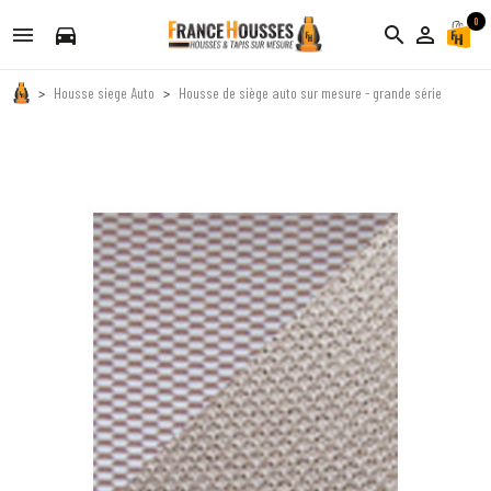
0
directions_car
search
person_outline
Housse siege Auto
Housse de siège auto sur mesure - grande série