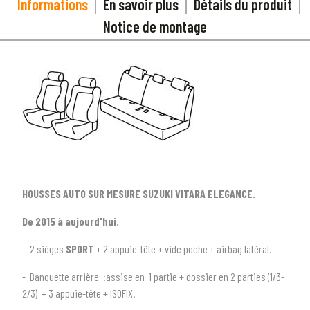
Informations
En savoir plus
Détails du produit
Notice de montage
HOUSSES AUTO SUR MESURE SUZUKI VITARA ELEGANCE.
De 2015 à aujourd'hui.
- 2 sièges
SPORT
+ 2 appuie-tête + vide poche + airbag latéral.
1
SÉLECTIONNEZ LE TYPE DE VOTRE VÉHICULE
- Banquette arrière :assise en 1 partie + dossier en 2 parties (1/3-
arrow_drop_down
Tous les types
2/3) + 3 appuie-tête + ISOFIX.