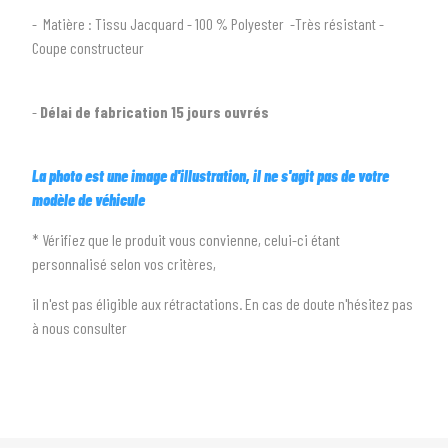
2
SÉLECTIONNEZ LA MARQUE DE VOTRE VÉHICULE
- Matière : Tissu Jacquard - 100 % Polyester -Très résistant -
arrow_drop_down
Toutes les marques
Coupe constructeur
3
PRÉCISEZ LE MODÈLE
-
Délai de fabrication 15 jours ouvrés
arrow_drop_down
Tous les modèles
La photo est une image d'illustration, il ne s'agit pas de votre
modèle de véhicule
* Vérifiez que le produit vous convienne, celui-ci étant
personnalisé selon vos critères,
il n'est pas éligible aux rétractations. En cas de doute n'hésitez pas
à nous consulter