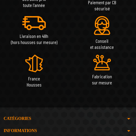
Paiement par CB
toute l'année
sécurisé
Livraison en 48h
Conseil
(hors housses sur mesure)
et assistance
Fabrication
France
sur mesure
Housses
arrow_drop_down
CATÉGORIES
arrow_drop_down
INFORMATIONS