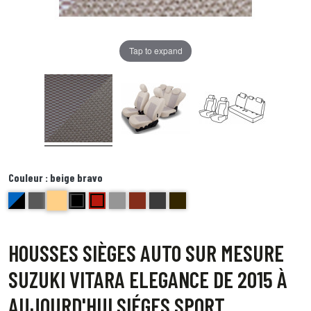
Tap to expand
Couleur :
beige bravo
beige bravo
bleu et noir Delta
anthracite golf
noir centre gris bord noir foxtrot
Rouge ( bord noir) Echo
gris Hotel
brique kilo
Bords anthracite centre gris juliette
Bord noir centre point blanc Quebec
HOUSSES SIÈGES AUTO SUR MESURE
SUZUKI VITARA ELEGANCE DE 2015 À
AUJOURD'HUI SIÉGES SPORT