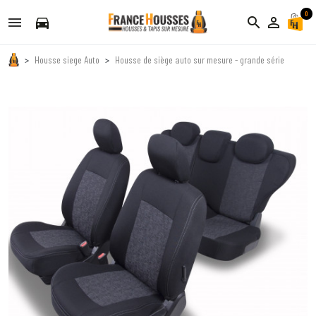
0
directions_car
search
person_outline
Housse siege Auto
Housse de siège auto sur mesure - grande série