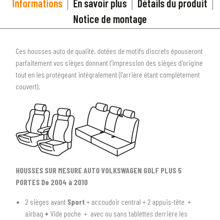
Informations
En savoir plus
Détails du produit
Notice de montage
Ces housses auto de qualité, dotées de motifs discrets épouseront
parfaitement vos sièges donnant l'impression des sièges d'origine
tout en les protégeant intégralement (l'arrière étant complètement
couvert).
HOUSSES SUR MESURE AUTO VOLKSWAGEN GOLF PLUS 5
PORTES De 2004 à 2010
2 sièges avant
Sport
+ accoudoir central + 2 appuis-tête +
1
SÉLECTIONNEZ LE TYPE DE VOTRE VÉHICULE
airbag
+
Vide poche + avec ou sans tablettes derrière les