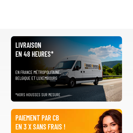
LIVRAISON
EN 48 HEURES*
EN FRANCE MÉTROPOLITAINE,
BELGIQUE ET LUXEMBOURG
*HORS HOUSSES SUR MESURE
PAIEMENT PAR CB
EN 3 X SANS FRAIS !