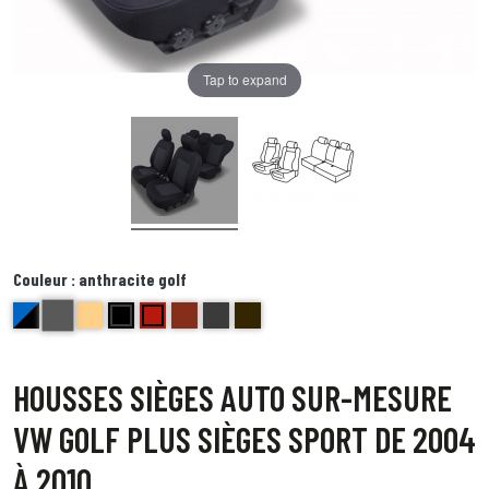
Tap to expand
Couleur :
anthracite golf
anthracite golf
bleu et noir Delta
beige bravo
noir centre gris bord noir foxtrot
Rouge ( bord noir) Echo
brique kilo
Bords anthracite centre gris juliette
Bord noir centre point blanc Quebec
HOUSSES SIÈGES AUTO SUR-MESURE
VW GOLF PLUS SIÈGES SPORT DE 2004
À 2010