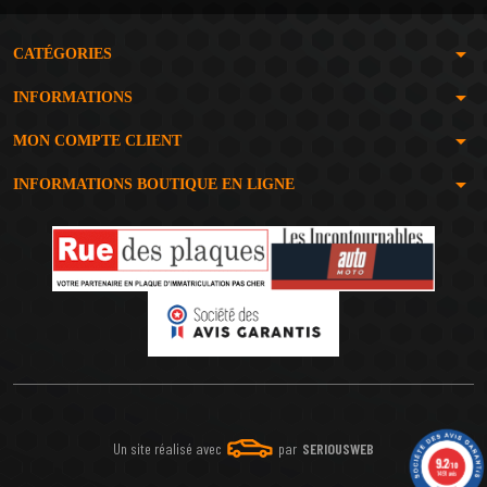
arrow_drop_down
CATÉGORIES
arrow_drop_down
INFORMATIONS
arrow_drop_down
MON COMPTE CLIENT
arrow_drop_down
INFORMATIONS BOUTIQUE EN LIGNE
Un site réalisé avec
par
SERIOUSWEB
9.2
/10
1491 avis