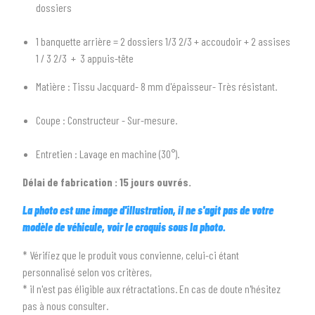
arrow_drop_down
Tous les types
dossiers
2
SÉLECTIONNEZ LA MARQUE DE VOTRE VÉHICULE
1 banquette arrière = 2 dossiers 1/3 2/3 + accoudoir + 2 assises
1 / 3 2/3 + 3 appuis-tête
arrow_drop_down
Toutes les marques
Matière : Tissu Jacquard- 8 mm d'épaisseur- Très résistant.
3
PRÉCISEZ LE MODÈLE
Coupe : Constructeur - Sur-mesure.
arrow_drop_down
Tous les modèles
Entretien : Lavage en machine (30°).
Délai de fabrication : 15 jours ouvrés.
La photo est une image d'illustration, il ne s'agit pas de votre
modèle de véhicule, voir le croquis sous la photo.
* Vérifiez que le produit vous convienne, celui-ci étant
personnalisé selon vos critères,
* il n'est pas éligible aux rétractations. En cas de doute n'hésitez
pas à nous consulter.