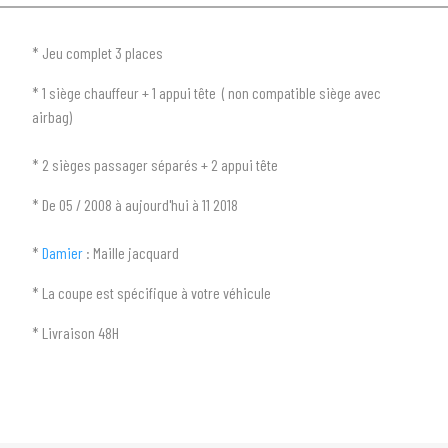
* Jeu complet 3 places
* 1 siège chauffeur + 1 appui tête ( non compatible siège avec
airbag)
1
SÉLECTIONNEZ LE TYPE DE VOTRE VÉHICULE
* 2 sièges passager séparés + 2 appui tête
arrow_drop_down
Tous les types
* De 05 / 2008 à aujourd'hui à 11 2018
2
SÉLECTIONNEZ LA MARQUE DE VOTRE VÉHICULE
*
Damier
: Maille jacquard
arrow_drop_down
Toutes les marques
* La coupe est spécifique à votre véhicule
3
PRÉCISEZ LE MODÈLE
* Livraison 48H
arrow_drop_down
Tous les modèles