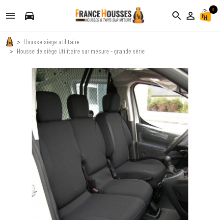
0
directions_car
search
person_outline
Housse siege utilitaire
Housse de siège Utilitaire sur mesure - grande série