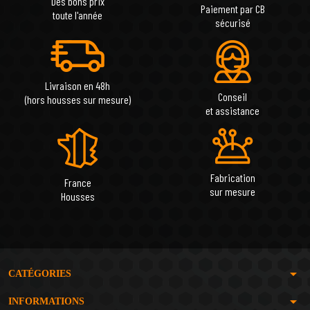
Des bons prix
Paiement par CB
toute l'année
sécurisé
Livraison en 48h
Conseil
(hors housses sur mesure)
et assistance
Fabrication
France
sur mesure
Housses
arrow_drop_down
CATÉGORIES
arrow_drop_down
INFORMATIONS