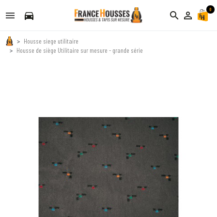
0
directions_car
search
person_outline
Housse siege utilitaire
Housse de siège Utilitaire sur mesure - grande série