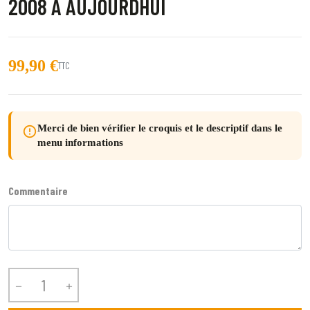
2008 À AUJOURDHUI
99,90 €
TTC
Merci de bien vérifier le croquis et le descriptif dans le
error_outline
menu informations
Commentaire

