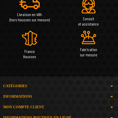
Livraison en 48h
Conseil
(hors housses sur mesure)
et assistance
Fabrication
France
sur mesure
Housses
arrow_drop_down
CATÉGORIES
arrow_drop_down
INFORMATIONS
arrow_drop_down
MON COMPTE CLIENT
arrow_drop_down
INFORMATIONS BOUTIQUE EN LIGNE