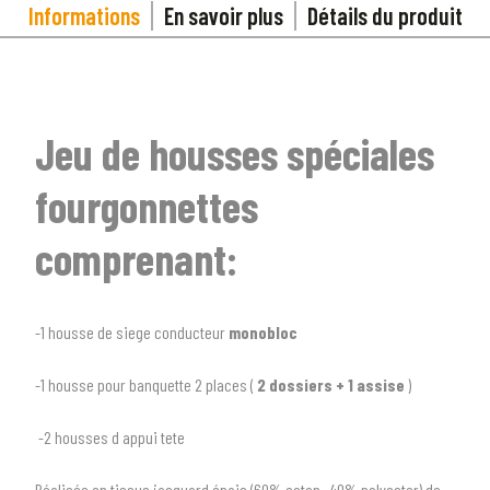
Informations
En savoir plus
Détails du produit
Jeu de housses spéciales
fourgonnettes
comprenant:
-1 housse de siege conducteur
monobloc
1
SÉLECTIONNEZ LE TYPE DE VOTRE VÉHICULE
-1 housse pour banquette 2 places (
2 dossiers + 1 assise
)
arrow_drop_down
Tous les types
-2 housses d appui tete
2
SÉLECTIONNEZ LA MARQUE DE VOTRE VÉHICULE
Réalisée en tissus jacquard épais (60% coton -40% polyester) de