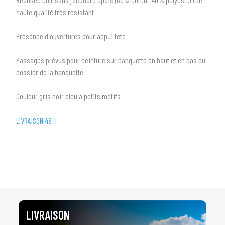
arrow_drop_down
Toutes les marques
haute qualité très résistant
3
PRÉCISEZ LE MODÈLE
Présence d ouvertures pour appui tete
arrow_drop_down
Tous les modèles
Passages prévus pour ceinture sur banquette en haut et en bas du
dossier de la banquette
Couleur gris noir bleu à petits motifs
LIVRAISON 48 H
LIVRAISON