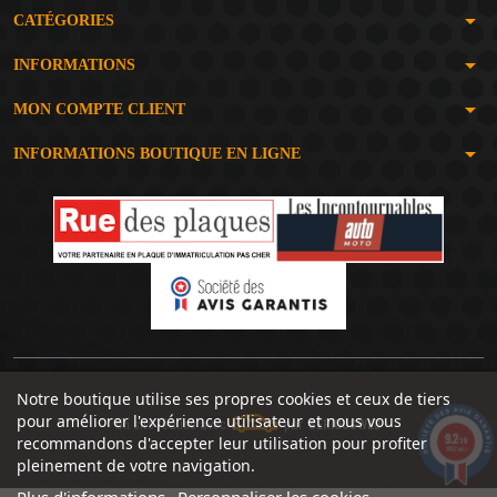
arrow_drop_down
CATÉGORIES
arrow_drop_down
INFORMATIONS
arrow_drop_down
MON COMPTE CLIENT
arrow_drop_down
INFORMATIONS BOUTIQUE EN LIGNE
Notre boutique utilise ses propres cookies et ceux de tiers
pour améliorer l'expérience utilisateur et nous vous
Un site réalisé avec
par
SERIOUSWEB
9.2
recommandons d'accepter leur utilisation pour profiter
/10
1492 avis
pleinement de votre navigation.