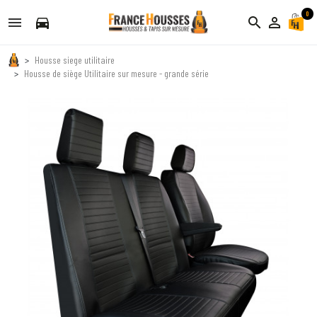
0
directions_car
search
person_outline
Housse siege utilitaire
Housse de siège Utilitaire sur mesure - grande série