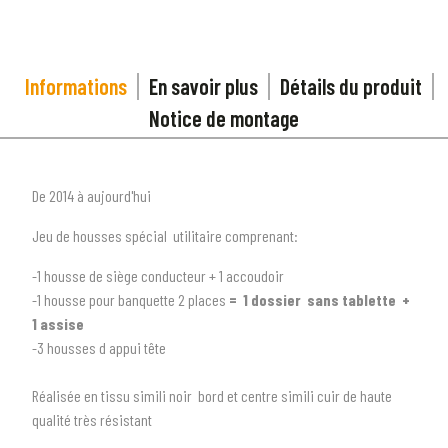
Informations
En savoir plus
Détails du produit
Notice de montage
De 2014 à aujourd'hui
Jeu de housses spécial utilitaire comprenant:
-1 housse de siège conducteur + 1 accoudoir
-1 housse pour banquette 2 places
= 1 dossier sans tablette +
1
assise
-3 housses d appui tête
Réalisée en tissu simili noir bord et centre simili cuir de haute
1
SÉLECTIONNEZ LE TYPE DE VOTRE VÉHICULE
qualité très résistant
arrow_drop_down
Tous les types