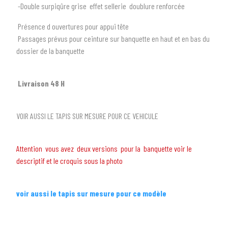
-Double surpiqûre grise effet sellerie doublure renforcée
2
SÉLECTIONNEZ LA MARQUE DE VOTRE VÉHICULE
Présence d ouvertures pour appui tête
Passages prévus pour ceinture sur banquette en haut et en bas du
arrow_drop_down
Toutes les marques
dossier de la banquette
3
PRÉCISEZ LE MODÈLE
Livraison 48 H
arrow_drop_down
Tous les modèles
VOIR AUSSI LE TAPIS SUR MESURE POUR CE VEHICULE
Attention vous avez deux versions pour la banquette voir le
descriptif et le croquis sous la photo
voir aussi le tapis sur mesure pour ce modèle