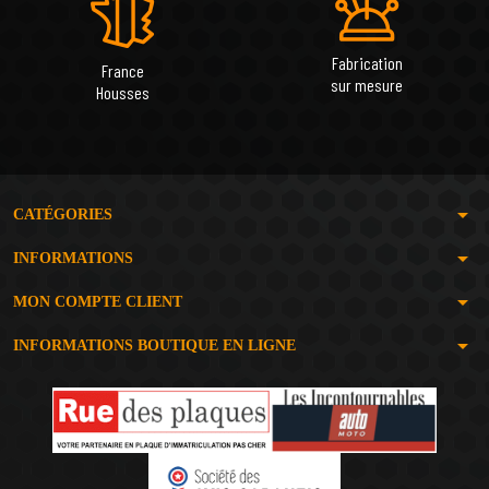
Fabrication
France
sur mesure
Housses
arrow_drop_down
CATÉGORIES
arrow_drop_down
INFORMATIONS
arrow_drop_down
MON COMPTE CLIENT
arrow_drop_down
INFORMATIONS BOUTIQUE EN LIGNE