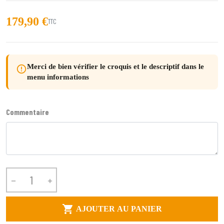
179,90 €
TTC
Merci de bien vérifier le croquis et le descriptif dans le
error_outline
menu informations
Commentaire



AJOUTER AU PANIER