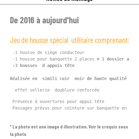
De 2016 à aujourd'hui
Jeu de housse spécial utilitaire comprenant:
 -1 housse de siège conducteur
 -1 housse pour banquette 2 places
 = 1
 dossier avec 
 -3
 housses  d appuis tête
Réalisée en  simili cuir  noir de haute qualité très
1
SÉLECTIONNEZ LE TYPE DE VOTRE VÉHICULE
  effet sellerie  doublure renforcée 
arrow_drop_down
Tous les types
 Présence d ouvertures pour appui tête
 Passages prévus pour ceinture sur banquette en haut
2
SÉLECTIONNEZ LA MARQUE DE VOTRE VÉHICULE
arrow_drop_down
Toutes les marques
* La photo est une image d illustration, Voir le croquis sous
la photo
3
PRÉCISEZ LE MODÈLE