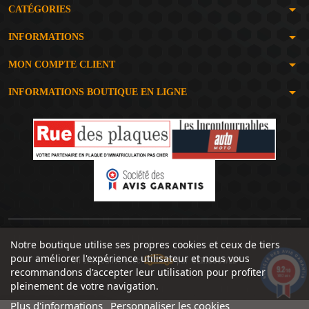
arrow_drop_down
CATÉGORIES
arrow_drop_down
INFORMATIONS
arrow_drop_down
MON COMPTE CLIENT
arrow_drop_down
INFORMATIONS BOUTIQUE EN LIGNE
Notre boutique utilise ses propres cookies et ceux de tiers
pour améliorer l'expérience utilisateur et nous vous
Un site réalisé avec
par
SERIOUSWEB
9.2
recommandons d'accepter leur utilisation pour profiter
/10
1492 avis
pleinement de votre navigation.
Plus d'informations
Personnaliser les cookies