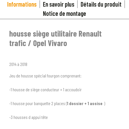
Informations
En savoir plus
Détails du produit
Notice de montage
housse siège utilitaire Renault
trafic / Opel Vivaro
2014 à 2018
Jeu de housse spécial fourgon comprenant:
-1 housse de siège conducteur + 1 accoudoir
-1 housse pour banquette 2 places (
1 dossier + 1 assise
)
1
SÉLECTIONNEZ LE TYPE DE VOTRE VÉHICULE
-3 housses d appui tête
arrow_drop_down
Tous les types