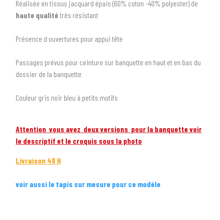
Réalisée en tissus jacquard épais (60% coton -40% polyester) de
haute qualité
très résistant
2
SÉLECTIONNEZ LA MARQUE DE VOTRE VÉHICULE
arrow_drop_down
Toutes les marques
Présence d ouvertures pour appui tête
3
PRÉCISEZ LE MODÈLE
Passages prévus pour ceinture sur banquette en haut et en bas du
dossier de la banquette
arrow_drop_down
Tous les modèles
Couleur gris noir bleu à petits motifs
Attention vous avez deux versions pour la banquette voir
le descriptif et le croquis sous la photo
Livraison 48 H
voir aussi le tapis sur mesure pour ce modèle