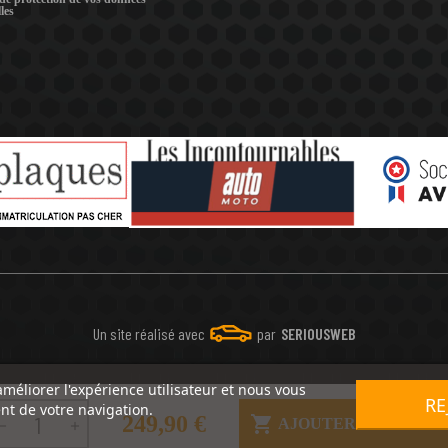
les
Un site réalisé avec
par
SERIOUSWEB
améliorer l'expérience utilisateur et nous vous
RE
nt de votre navigation.
249,90 €

AJOUTER AU PANIE

