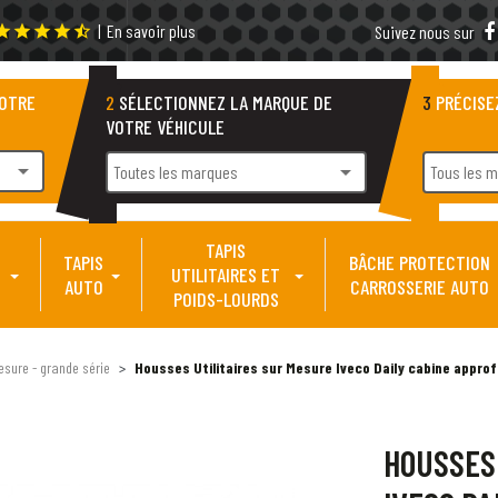
|
En savoir plus
tar
star
star
star
star_half
Suivez nous sur
VOTRE
2
SÉLECTIONNEZ LA MARQUE DE
3
PRÉCISE
VOTRE VÉHICULE
arrow_drop_down
arrow_drop_down
Toutes les marques
Tous les 
TAPIS
TAPIS
BÂCHE PROTECTION
UTILITAIRES ET
AUTO
CARROSSERIE AUTO
POIDS-LOURDS
esure - grande série
Housses Utilitaires sur Mesure Iveco Daily cabine approf
HOUSSES