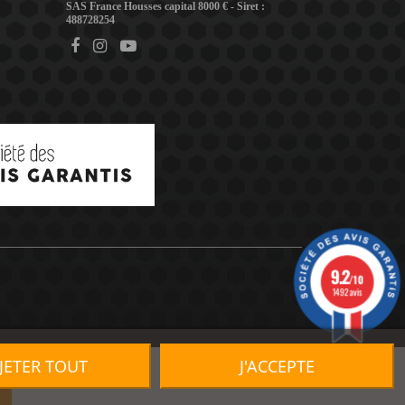
SAS France Housses capital 8000 € - Siret :
488728254
9.2
/10
1492 avis
JETER TOUT
J'ACCEPTE
R