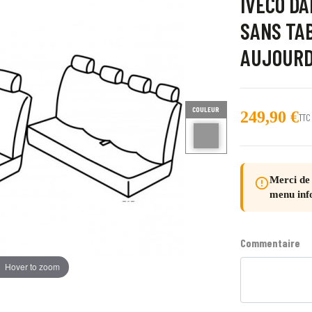
IVECO DA
SANS TAB
AUJOURD
COULEUR
249,90 €
TTC
gris Hotel
Merci de 
error_outline
menu inf
Commentaire
Hover to zoom