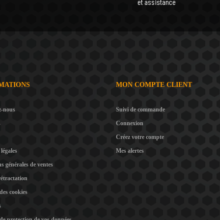
et assistance
MATIONS
MON COMPTE CLIENT
z-nous
Suivi de commande
s
Connexion
Créez votre compte
légales
Mes alertes
s générales de ventes
rétractation
 des cookies
s
 de protection de vos données