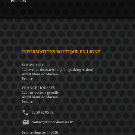
Housses
INFORMATIONS BOUTIQUE EN LIGNE
SHOWROOM
125 avenue du maréchal juin (parking Action)
40000 Mont de Marsan
France
FRANCE HOUSSES
120 rue docteur grouille
40000 Mont de Marsan
France
phone
05 58 93 95 39
mail
contact@france-housses.fr
France Housses © 2026