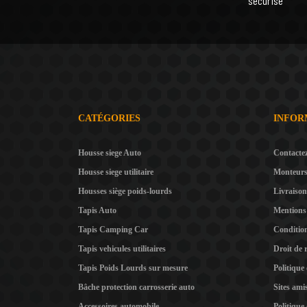
sécurisé
CATÉGORIES
INFOR
Housse siege Auto
Contacte
Housse siege utilitaire
Monteur
Housses siège poids-lourds
Livraison
Tapis Auto
Mentions 
Tapis Camping Car
Condition
Tapis vehicules utilitaires
Droit de 
Tapis Poids Lourds sur mesure
Politique
Bâche protection carrosserie auto
Sites ami
Accessoires automobile
Politique