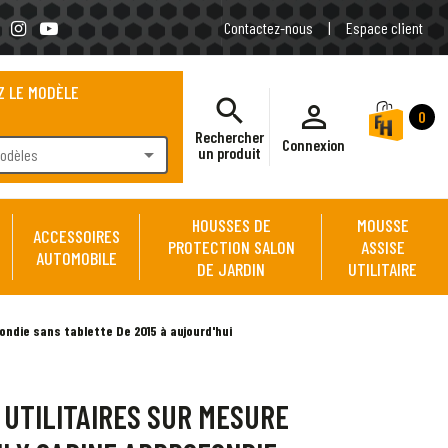
Contactez-nous
|
Espace client
Z LE MODÈLE
search
person_outline
0
Rechercher
Connexion
arrow_drop_down
un produit
modèles
HOUSSES DE
MOUSSE
ACCESSOIRES
PROTECTION SALON
ASSISE
AUTOMOBILE
DE JARDIN
UTILITAIRE
ondie sans tablette De 2015 à aujourd'hui
 UTILITAIRES SUR MESURE