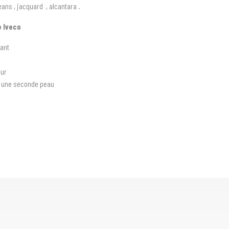
ans , jacquard , alcantara .
 Iveco
tant
eur
e une seconde peau