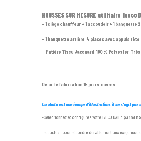
HOUSSES SUR MESURE utilitaire Iveco D
- 1 siège chauffeur + 1 accoudoir + 1 banquette 
- 1 banquette arrière 4 places avec appuis tête 
-
Matière Tissu Jacquard 100 % Polyester Très 
-
Délai de fabrication 15 jours ouvrés
La photo est une image d'illustration, il ne s'agit pas
-Sélectionnez et configurez votre IVECO DAILY
parmi no
-robustes, pour répondre durablement aux exigences de 