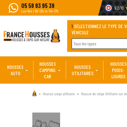
05 58 93 95 39
9,2/10
s
Lun-Ven | 9h-12h et 14h-17h
1
SÉLECTIONNEZ LE TYPE DE 
VÉHICULE
Tous les types
HOUSSES
HOUSSES
HOUSSES
HOUSSES
CAMPING
POIDS-
AUTO
UTILITAIRES
CAR
LOURDS
Housse siege utilitaire
Housse de siège Utilitaire sur m