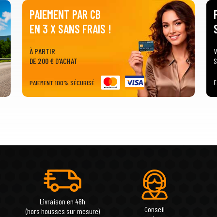
PAIEMENT PAR CB
EN 3 X SANS FRAIS !
À PARTIR
V
DE 200 € D'ACHAT
S
PAIEMENT 100% SÉCURISÉ
F
Livraison en 48h
Conseil
(hors housses sur mesure)