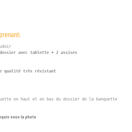
mprenant:
udoir
dossier avec tablette 
+ 2
 assises
e qualité très résistant
uette en haut et en bas du dossier de la banquette
roquis sous la photo