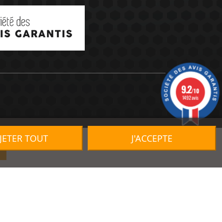
9.2
/10
1492 avis
JETER TOUT
J'ACCEPTE
R