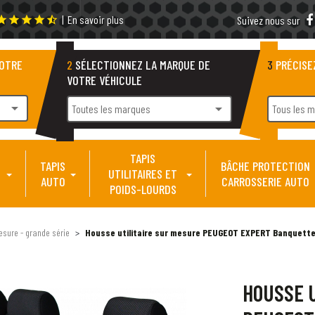
|
En savoir plus
tar
star
star
star
star_half
Suivez nous sur
VOTRE
2
SÉLECTIONNEZ LA MARQUE DE
3
PRÉCISE
VOTRE VÉHICULE
arrow_drop_down
arrow_drop_down
Toutes les marques
Tous les 
TAPIS
TAPIS
BÂCHE PROTECTION
UTILITAIRES ET
AUTO
CARROSSERIE AUTO
POIDS-LOURDS
esure - grande série
Housse utilitaire sur mesure PEUGEOT EXPERT Banquette a
HOUSSE 