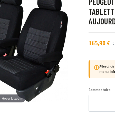
PEUGEOT
TABLETTE
AUJOURD
165,90 €
TTC
Merci de 
error_outline
menu inf
Commentaire
Hover to zoom