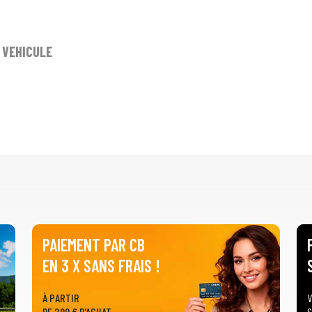
E VEHICULE
PAIEMENT PAR CB
EN 3 X SANS FRAIS !
À PARTIR
V
DE 200 € D'ACHAT
S