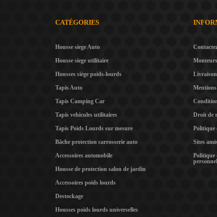
CATÉGORIES
INFOR
Housse siege Auto
Contacte
Housse siege utilitaire
Monteur
Housses siège poids-lourds
Livraison
Tapis Auto
Mentions 
Tapis Camping Car
Condition
Tapis vehicules utilitaires
Droit de 
Tapis Poids Lourds sur mesure
Politique
Bâche protection carrosserie auto
Sites ami
Accessoires automobile
Politique
personnel
Housse de protection salon de jardin
Accessoires poids lourds
Destockage
Housses poids lourds universelles