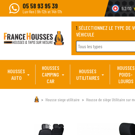
05 58 93 95 39
9,2/10
s
Lun-Ven | 9h-12h et 14h-17h
1
SÉLECTIONNEZ LE TYPE DE 
VÉHICULE
Tous les types
HOUSSES
HOUSSES
HOUSSES
HOUSSES
CAMPING
POIDS-
AUTO
UTILITAIRES
CAR
LOURDS
Housse siege utilitaire
Housse de siège Utilitaire sur m