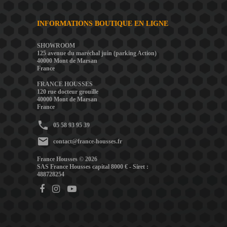
INFORMATIONS BOUTIQUE EN LIGNE
SHOWROOM
125 avenue du maréchal juin (parking Action)
40000 Mont de Marsan
France
FRANCE HOUSSES
120 rue docteur grouille
40000 Mont de Marsan
France
phone
05 58 93 95 39
mail
contact@france-housses.fr
France Housses © 2026
SAS France Housses capital 8000 € - Siret :
488728254