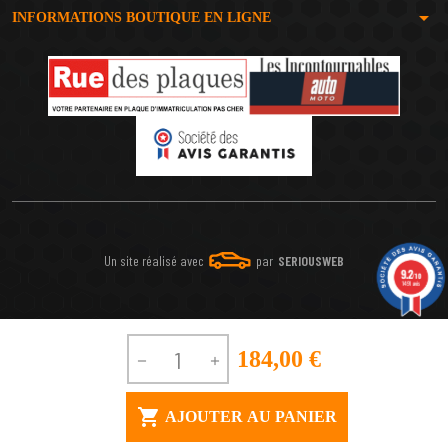
arrow_drop_down
INFORMATIONS BOUTIQUE EN LIGNE
Un site réalisé avec
par
SERIOUSWEB
9.2
/10
1491 avis
184,00 €



AJOUTER AU PANIER