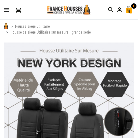
0
directions_car
search
person_outline
Housse siege utilitaire
Housse de siège Utilitaire sur mesure - grande série