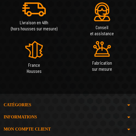
Livraison en 48h
Conseil
(hors housses sur mesure)
et assistance
Fabrication
France
sur mesure
Housses
arrow_drop_down
CATÉGORIES
arrow_drop_down
INFORMATIONS
arrow_drop_down
MON COMPTE CLIENT