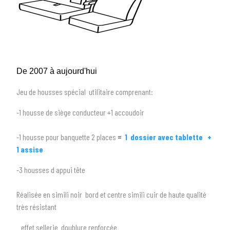
De 2007 à aujourd'hui
Jeu de housses spécial utilitaire comprenant:
-1 housse de siège conducteur +1 accoudoir
-1 housse pour banquette 2 places
=
1 dossier avec tablette +
1 assise
-3 housses d appui tête
1
SÉLECTIONNEZ LE TYPE DE VOTRE VÉHICULE
arrow_drop_down
Réalisée en simili noir bord et centre simili cuir de haute qualité
Tous les types
très résistant
2
SÉLECTIONNEZ LA MARQUE DE VOTRE VÉHICULE
effet sellerie doublure renforcée