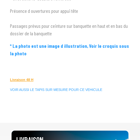
arrow_drop_down
Toutes les marques
Présence d ouvertures pour appui tête
3
PRÉCISEZ LE MODÈLE
Passages prévus pour ceinture sur banquette en haut et en bas du
arrow_drop_down
Tous les modèles
dossier de la banquette
* La photo est une image d illustration, Voir le croquis sous
la photo
Livraison 48 H
VOIR AUSSI LE TAPIS SUR MESURE POUR CE VEHICULE
LIVRAISON