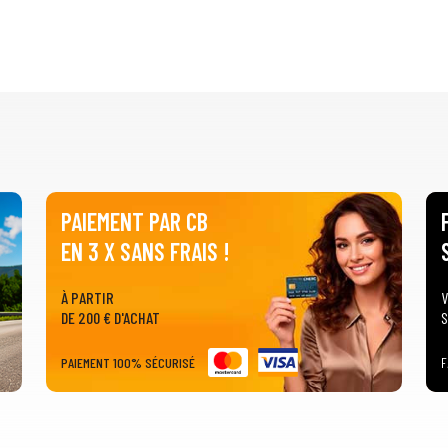
PAIEMENT PAR CB
EN 3 X SANS FRAIS !
À PARTIR
V
DE 200 € D'ACHAT
S
PAIEMENT 100% SÉCURISÉ
F