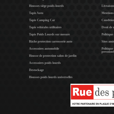
Housses siège poids-lourds
Livraison
Tapis Auto
Mentions 
Tapis Camping Car
Condition
Tapis vehicules utilitaires
Droit de 
Tapis Poids Lourds sur mesure
Politique
Bâche protection carrosserie auto
Sites ami
Accessoires automobile
Politique
personnel
Housse de protection salon de jardin
Accessoires poids lourds
Destockage
Housses poids lourds universelles