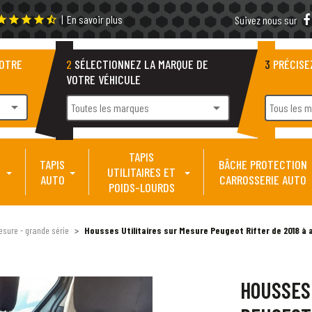
|
En savoir plus
tar
star
star
star
star_half
Suivez nous sur
VOTRE
2
SÉLECTIONNEZ LA MARQUE DE
3
PRÉCISE
VOTRE VÉHICULE
arrow_drop_down
arrow_drop_down
Toutes les marques
Tous les 
TAPIS
TAPIS
BÂCHE PROTECTION
UTILITAIRES ET
AUTO
CARROSSERIE AUTO
POIDS-LOURDS
esure - grande série
Housses Utilitaires sur Mesure Peugeot Rifter de 2018 à a
HOUSSES