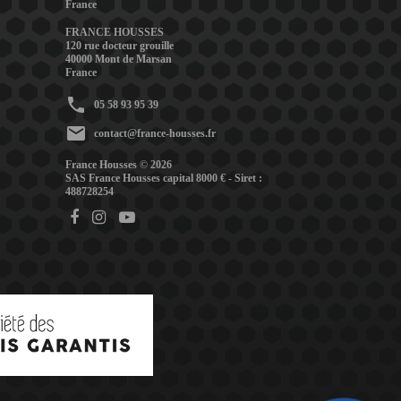
France
FRANCE HOUSSES
120 rue docteur grouille
40000 Mont de Marsan
France
phone
05 58 93 95 39
mail
contact@france-housses.fr
France Housses © 2026
SAS France Housses capital 8000 € - Siret :
488728254