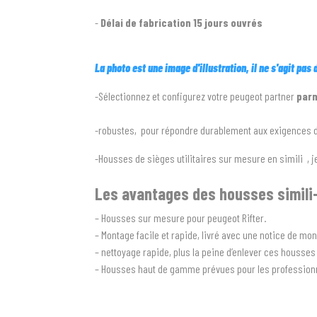
-
Délai de fabrication 15 jours ouvrés
La photo est une image d'illustration, il ne s'agit pas
-Sélectionnez et configurez votre peugeot partner
parm
-robustes, pour répondre durablement aux exigences de 
-Housses de sièges utilitaires sur mesure en simili , je
Les avantages des housses simili
– Housses sur mesure pour peugeot Rifter.
– Montage facile et rapide, livré avec une notice de mo
– nettoyage rapide, plus la peine d’enlever ces housses 
– Housses haut de gamme prévues pour les profession