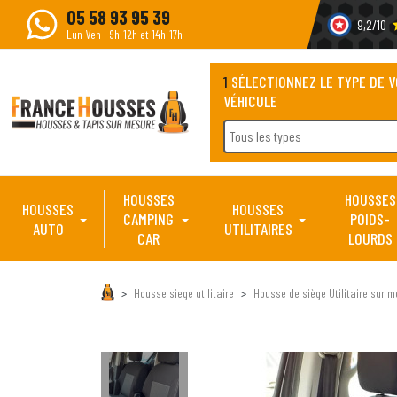
05 58 93 95 39
9,2/10
s
Lun-Ven | 9h-12h et 14h-17h
1
SÉLECTIONNEZ LE TYPE DE 
VÉHICULE
Tous les types
HOUSSES
HOUSSES
HOUSSES
HOUSSES
CAMPING
POIDS-
AUTO
UTILITAIRES
CAR
LOURDS
Housse siege utilitaire
Housse de siège Utilitaire sur m