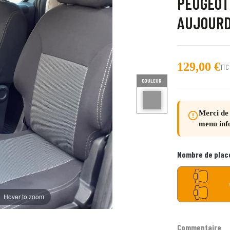
PEUGEOT 
AUJOURD
129,00 €
TTC
COULEUR
gris Hotel
Merci de 
error_outline
menu inf
Nombre de plac
Hover to zoom
Commentaire