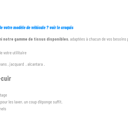
 de votre modèle de véhicule ? voir le croquis
i notre gamme de tissus disponibles
, adaptées à chacun de vos besoins 
votre utilitaire
ans , jacquard , alcantara .
-cuir
ntage
pour les laver, un coup d’éponge suffit.
nels