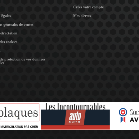
Créez votre compte
légales
Mes alertes
s générales de ventes
rétractation
 des cookies
s
 de protection de vos données
les