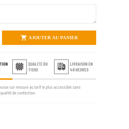

AJOUTER AU PANIER
TION
QUALITÉ DU
LIVRAISON EN
E
TISSU
48 HEURES
ousse sur mesure au tarif le plus accessible sans
qualité de confection.