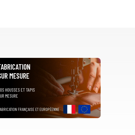
FABRICATION
SUR MESURE
OS HOUSSES ET TAPIS
UR MESURE
ABRICATION FRANÇAISE ET EUROPÉENNE