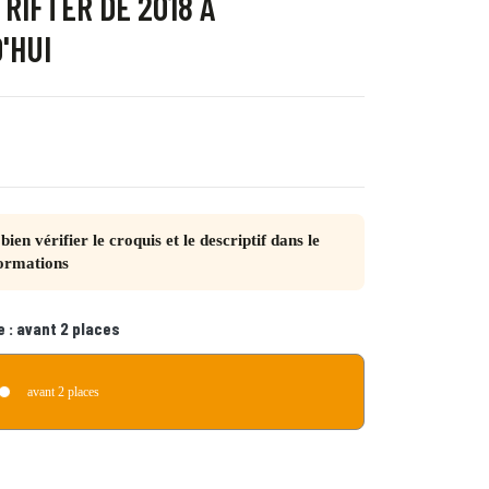
RIFTER DE 2018 À
'HUI
bien vérifier le croquis et le descriptif dans le
ormations
e :
avant 2 places
avant 2 places