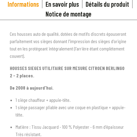
Informations
En savoir plus
Détails du produit
Notice de montage
Ces housses auto de qualité, dotées de motifs discrets épouseront
parfaitement vos sièges donnant l'impression des sièges d'origine
tout en les protégeant intégralement (l'arrière étant complètement
couvert).
HOUSSES SIEGES UTILITAIRE SUR MESURE CITROEN BERLINGO
2 - 2 places.
De 2008 à aujourd'hui.
1 siège chauffeur + appuie-tête.
1
SÉLECTIONNEZ LE TYPE DE VOTRE VÉHICULE
1 siège passager pliable avec une coque en plastique + appuie-
arrow_drop_down
Tous les types
tête.
Matière : Tissu Jacquard - 100 % Polyester - 6 mm d'épaisseur
2
SÉLECTIONNEZ LA MARQUE DE VOTRE VÉHICULE
Très résistant.