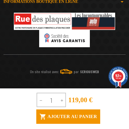
arrow_drop_down
INFORMATIONS BOUTIQUE EN LIGNE
Un site réalisé avec
par
SERIOUSWEB
9.2
/10
1491 avis
119,00 €



AJOUTER AU PANIER