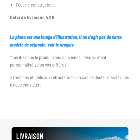
arrow_drop_down
Toutes les marques
Coupe : constructeur.
Délai de livraison 48 H
3
PRÉCISEZ LE MODÈLE
arrow_drop_down
Tous les modèles
La photo est une image d'illustration, il ne s'agit pas de votre
modèle de véhicule. voir le croquis
* Vérifiez que le produit vous convienne, celui-ci étant
personnalisé selon vos critères,
il n'est pas éligible aux rétractations. En cas de doute n'hésitez pas
à nous consulter.
LIVRAISON