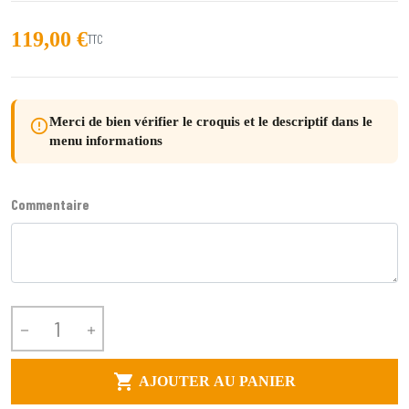
119,00 €
TTC
Merci de bien vérifier le croquis et le descriptif dans le
error_outline
menu informations
Commentaire



AJOUTER AU PANIER