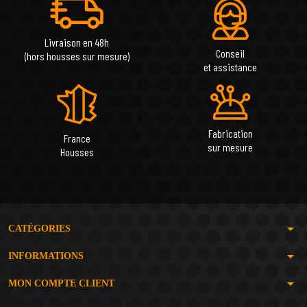
Livraison en 48h
Conseil
(hors housses sur mesure)
et assistance
Fabrication
France
sur mesure
Housses
arrow_drop_down
CATÉGORIES
arrow_drop_down
INFORMATIONS
arrow_drop_down
MON COMPTE CLIENT