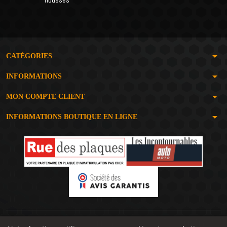
arrow_drop_down
CATÉGORIES
arrow_drop_down
INFORMATIONS
arrow_drop_down
MON COMPTE CLIENT
arrow_drop_down
INFORMATIONS BOUTIQUE EN LIGNE