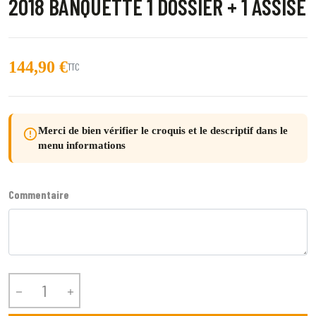
2018 BANQUETTE 1 DOSSIER + 1 ASSISE
144,90 €
TTC
Merci de bien vérifier le croquis et le descriptif dans le
error_outline
menu informations
Commentaire

