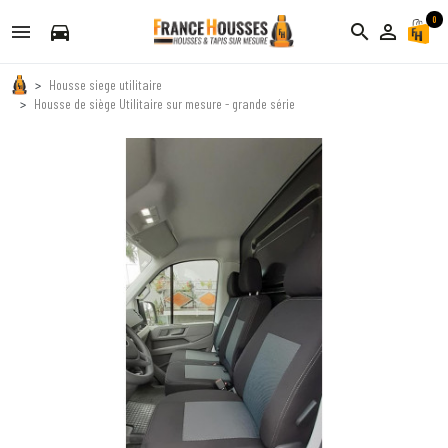
0
directions_car
search
person_outline
Housse siege utilitaire
Housse de siège Utilitaire sur mesure - grande série