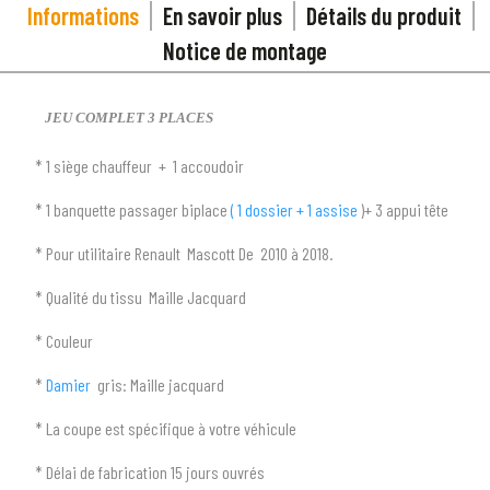
Informations
En savoir plus
Détails du produit
Notice de montage
JEU COMPLET 3 PLACES
* 1 siège chauffeur + 1 accoudoir
* 1 banquette passager biplace
( 1 dossier + 1 assise
)+ 3 appui tête
1
SÉLECTIONNEZ LE TYPE DE VOTRE VÉHICULE
* Pour utilitaire Renault Mascott De 2010 à 2018.
arrow_drop_down
Tous les types
* Qualité du tissu Maille Jacquard
2
SÉLECTIONNEZ LA MARQUE DE VOTRE VÉHICULE
* Couleur
arrow_drop_down
Toutes les marques
*
Damier
gris: Maille jacquard
* La coupe est spécifique à votre véhicule
3
PRÉCISEZ LE MODÈLE
* Délai de fabrication 15 jours ouvrés
arrow_drop_down
Tous les modèles