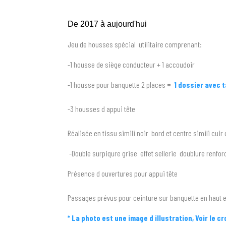
De 2017 à aujourd'hui
Jeu de housses spécial utilitaire comprenant:
-1 housse de siège conducteur + 1 accoudoir
-1 housse pour banquette 2 places
=
1 dossier avec 
-3 housses d appui tête
Réalisée en tissu simili noir bord et centre simili cuir 
-Double surpiqure grise effet sellerie doublure renfor
Présence d ouvertures pour appui tête
Passages prévus pour ceinture sur banquette en haut e
* La photo est une image d illustration, Voir le c