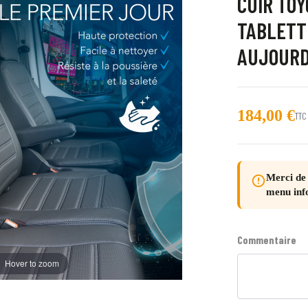
CUIR TO
TABLETTE
AUJOURD
184,00 €
TTC
Merci de 
error_outline
menu inf
Commentaire
Hover to zoom