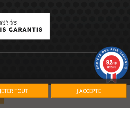
9.2
/10
1492 avis
JETER TOUT
J'ACCEPTE
R