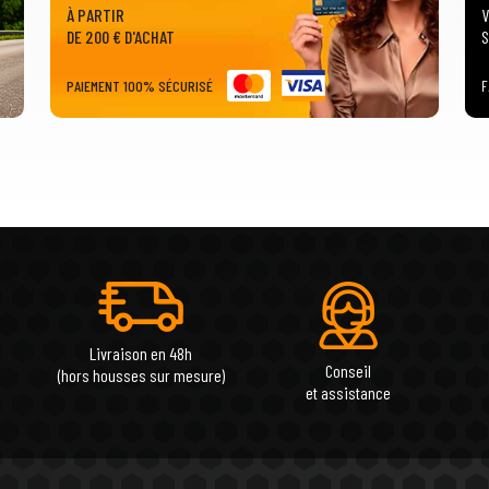
À PARTIR
V
DE 200 € D'ACHAT
S
PAIEMENT 100% SÉCURISÉ
F
Livraison en 48h
Conseil
(hors housses sur mesure)
et assistance