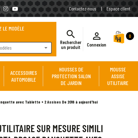
Contactez-nous
|
Espace client
Z LE MODÈLE
search
person_outline
0
Rechercher
Connexion
arrow_drop_down
un produit
modèles
HOUSSES DE
MOUSSE
ACCESSOIRES
PROTECTION SALON
ASSISE
AUTOMOBILE
DE JARDIN
UTILITAIRE
anquette avec Tablette + 2 Assises De 2016 à aujourd'hui
TILITAIRE SUR MESURE SIMILI