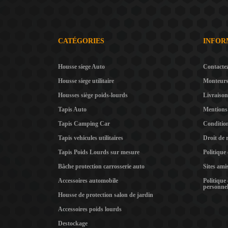
CATÉGORIES
INFOR
Housse siege Auto
Contacte
Housse siege utilitaire
Monteur
Housses siège poids-lourds
Livraison
Tapis Auto
Mentions 
Tapis Camping Car
Condition
Tapis vehicules utilitaires
Droit de 
Tapis Poids Lourds sur mesure
Politique
Bâche protection carrosserie auto
Sites ami
Accessoires automobile
Politique
personnel
Housse de protection salon de jardin
Accessoires poids lourds
Destockage