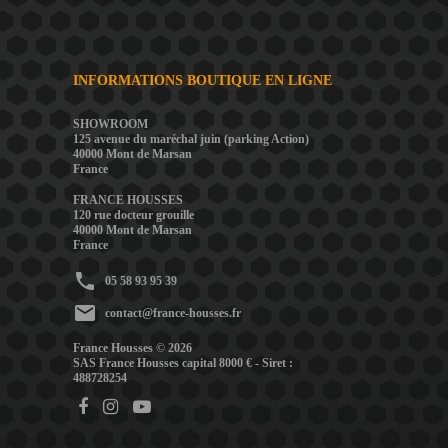
INFORMATIONS BOUTIQUE EN LIGNE
SHOWROOM
125 avenue du maréchal juin (parking Action)
40000 Mont de Marsan
France
FRANCE HOUSSES
120 rue docteur grouille
40000 Mont de Marsan
France
phone
05 58 93 95 39
mail
contact@france-housses.fr
France Housses © 2026
SAS France Housses capital 8000 € - Siret :
488728254