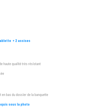
tablette + 2 assises
de haute qualité très résistant
cée
t en bas du dossier de la banquette
roquis sous la photo