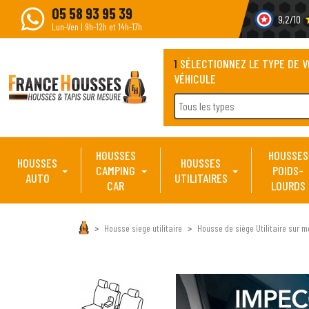
05 58 93 95 39
9,2/10
s
Lun-Ven | 9h-12h et 14h-17h
1
SÉLECTIONNEZ LE TYPE DE 
VÉHICULE
Tous les types
HOUSSES
HOUSSES
HOUSSES
HOUSSES
CAMPING
POIDS-
AUTO
UTILITAIRES
CAR
LOURDS
Housse siege utilitaire
Housse de siège Utilitaire sur m