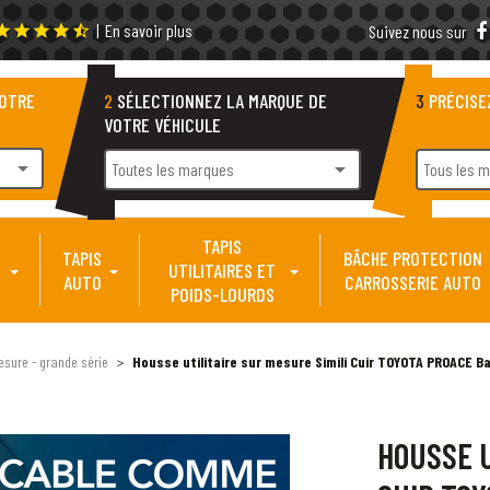
|
En savoir plus
tar
star
star
star
star_half
Suivez nous sur
VOTRE
2
SÉLECTIONNEZ LA MARQUE DE
3
PRÉCISE
VOTRE VÉHICULE
arrow_drop_down
arrow_drop_down
Toutes les marques
Tous les 
TAPIS
TAPIS
BÂCHE PROTECTION
UTILITAIRES ET
AUTO
CARROSSERIE AUTO
POIDS-LOURDS
esure - grande série
Housse utilitaire sur mesure Simili Cuir TOYOTA PROACE B
HOUSSE U