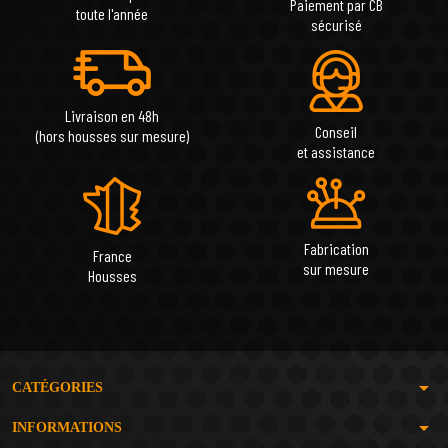
Paiement par CB
toute l'année
sécurisé
Livraison en 48h
Conseil
(hors housses sur mesure)
et assistance
Fabrication
France
sur mesure
Housses
arrow_drop_down
CATÉGORIES
arrow_drop_down
INFORMATIONS