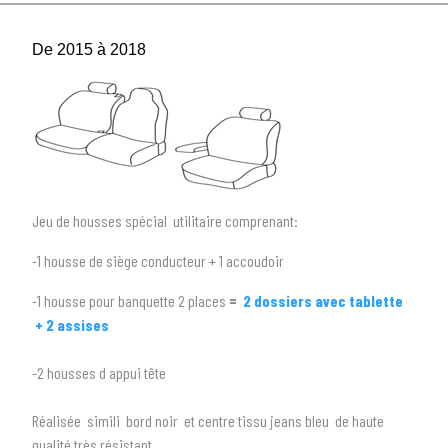
De 2015 à 2018
Jeu de housses spécial utilitaire comprenant:
-1 housse de siège conducteur + 1 accoudoir
-1 housse pour banquette 2 places
=
2 dossiers avec tablette
+ 2 assises
1
SÉLECTIONNEZ LE TYPE DE VOTRE VÉHICULE
-2 housses d appui tête
arrow_drop_down
Tous les types
Réalisée simili bord noir et centre tissu jeans bleu de haute
qualité très résistant