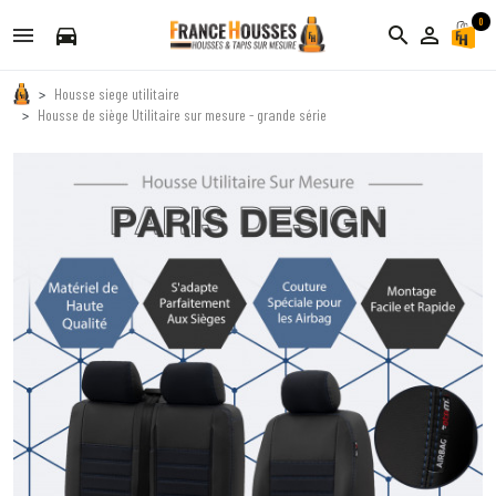
0
directions_car
search
person_outline
Housse siege utilitaire
Housse de siège Utilitaire sur mesure - grande série