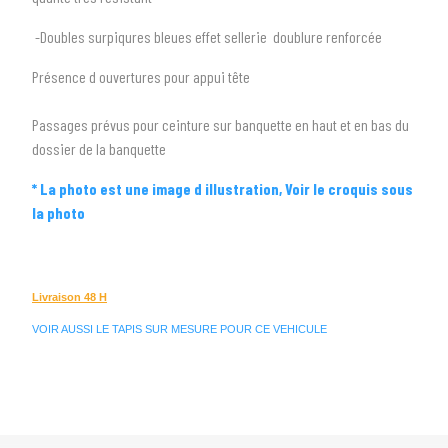
2
SÉLECTIONNEZ LA MARQUE DE VOTRE VÉHICULE
arrow_drop_down
-Doubles surpiqures bleues effet sellerie doublure renforcée
Toutes les marques
Présence d ouvertures pour appui tête
3
PRÉCISEZ LE MODÈLE
arrow_drop_down
Passages prévus pour ceinture sur banquette en haut et en bas du
Tous les modèles
dossier de la banquette
* La photo est une image d illustration, Voir le croquis sous
la photo
Livraison 48 H
VOIR AUSSI LE TAPIS SUR MESURE POUR CE VEHICULE