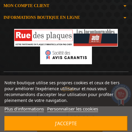
arrow_drop_down
MON COMPTE CLIENT
arrow_drop_down
INFORMATIONS BOUTIQUE EN LIGNE
Notre boutique utilise ses propres cookies et ceux de tiers
pour améliorer l'expérience utilisateur et nous vous
Un site réalisé avec
par
SERIOUSWEB
9.2
recommandons d'accepter leur utilisation pour profiter
/10
1491 avis
pleinement de votre navigation.
Plus d'informations
Personnaliser les cookies
199,90 €


J'ACCEPTE