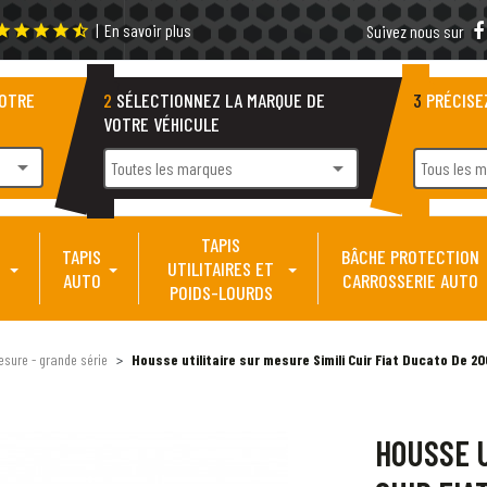
|
En savoir plus
tar
star
star
star
star_half
Suivez nous sur
VOTRE
2
SÉLECTIONNEZ LA MARQUE DE
3
PRÉCISE
VOTRE VÉHICULE
arrow_drop_down
arrow_drop_down
Toutes les marques
Tous les 
TAPIS
TAPIS
BÂCHE PROTECTION
UTILITAIRES ET
AUTO
CARROSSERIE AUTO
POIDS-LOURDS
esure - grande série
Housse utilitaire sur mesure Simili Cuir Fiat Ducato De 20
HOUSSE U