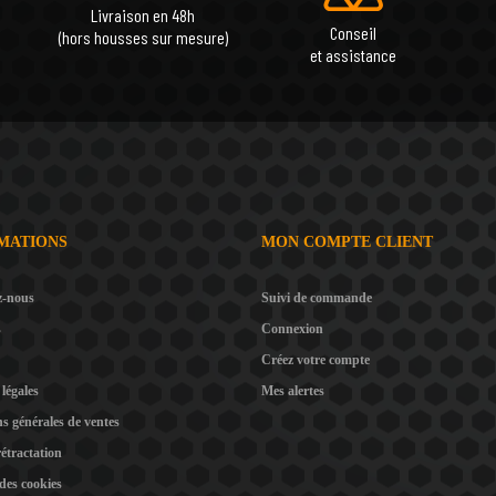
Livraison en 48h
Conseil
(hors housses sur mesure)
et assistance
MATIONS
MON COMPTE CLIENT
z-nous
Suivi de commande
s
Connexion
Créez votre compte
légales
Mes alertes
s générales de ventes
rétractation
 des cookies