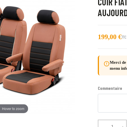
CUIR FIA
AUJOURD
199,00 €
TTC
Merci de 
error_outline
menu inf
Commentaire
Hover to zoom