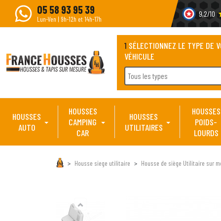
05 58 93 95 39
9,2/10
s
Lun-Ven | 9h-12h et 14h-17h
1
SÉLECTIONNEZ LE TYPE DE 
VÉHICULE
Tous les types
HOUSSES
HOUSSES
HOUSSES
HOUSSES
CAMPING
POIDS-
AUTO
UTILITAIRES
CAR
LOURDS
Housse siege utilitaire
Housse de siège Utilitaire sur m