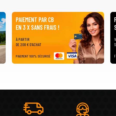
PAIEMENT PAR CB
EN 3 X SANS FRAIS !
À PARTIR
V
DE 200 € D'ACHAT
S
PAIEMENT 100% SÉCURISÉ
F