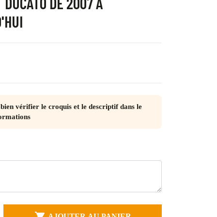
T DUCATO DE 2007 À
'HUI
bien vérifier le croquis et le descriptif dans le
ormations

AJOUTER AU PANIER