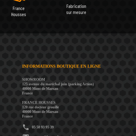
Fabrication
France
sur mesure
Housses
INFORMATIONS BOUTIQUE EN LIGNE
SHOWROOM
125 avenue du maréchal juin (parking Action)
40000 Mont de Marsan
France
FRANCE HOUSSES
120 rue docteur grouille
40000 Mont de Marsan
France
phone
05 58 93 95 39