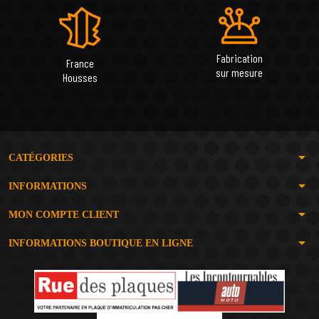
Fabrication
France
sur mesure
Housses
arrow_drop_down
CATÉGORIES
arrow_drop_down
INFORMATIONS
arrow_drop_down
MON COMPTE CLIENT
arrow_drop_down
INFORMATIONS BOUTIQUE EN LIGNE