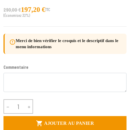
197,20 €
290,00 €
TTC
(Économisez 32%)
Merci de bien vérifier le croquis et le descriptif dans le
error_outline
menu informations
Commentaire



AJOUTER AU PANIER