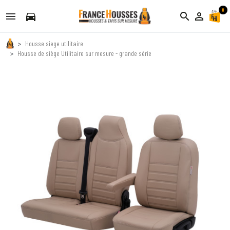
0
directions_car
search
person_outline
Housse siege utilitaire
Housse de siège Utilitaire sur mesure - grande série