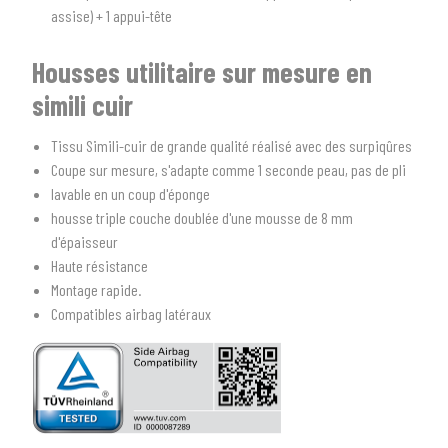
assise) + 1 appui-tête
1
SÉLECTIONNEZ LE TYPE DE VOTRE VÉHICULE
Housses utilitaire sur mesure en
arrow_drop_down
Tous les types
simili cuir
2
SÉLECTIONNEZ LA MARQUE DE VOTRE VÉHICULE
Tissu Simili-cuir de grande qualité réalisé avec des surpiqûres
Coupe sur mesure, s'adapte comme 1 seconde peau, pas de pli
arrow_drop_down
Toutes les marques
lavable en un coup d'éponge
housse triple couche doublée d'une mousse de 8 mm
3
PRÉCISEZ LE MODÈLE
d'épaisseur
arrow_drop_down
Haute résistance
Tous les modèles
Montage rapide.
Compatibles airbag latéraux