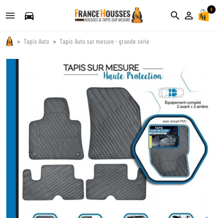
0
directions_car
search
person_outline
Tapis Auto
Tapis Auto sur mesure - grande série