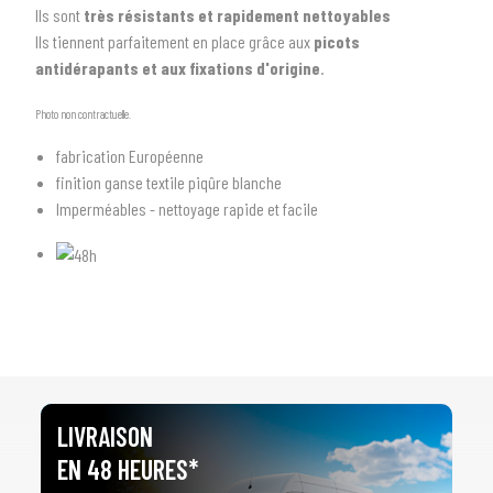
Ils sont
très résistants et rapidement nettoyables
Ils tiennent parfaitement en place grâce aux
picots
antidérapants et aux fixations d'origine
.
1
SÉLECTIONNEZ LE TYPE DE VOTRE VÉHICULE
Photo non contractuelle.
arrow_drop_down
Tous les types
fabrication Européenne
finition ganse textile piqûre blanche
2
SÉLECTIONNEZ LA MARQUE DE VOTRE VÉHICULE
Imperméables - nettoyage rapide et facile
arrow_drop_down
Toutes les marques
3
PRÉCISEZ LE MODÈLE
arrow_drop_down
Tous les modèles
LIVRAISON
EN 48 HEURES*