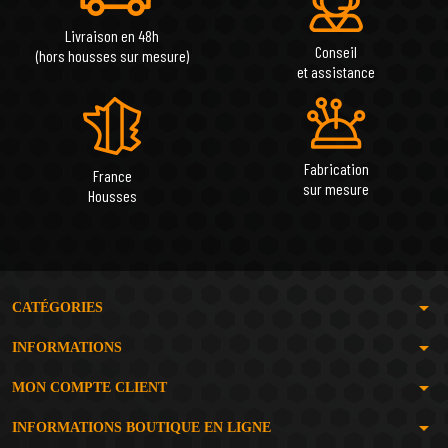
Livraison en 48h
Conseil
(hors housses sur mesure)
et assistance
Fabrication
France
sur mesure
Housses
arrow_drop_down
CATÉGORIES
arrow_drop_down
INFORMATIONS
arrow_drop_down
MON COMPTE CLIENT
arrow_drop_down
INFORMATIONS BOUTIQUE EN LIGNE