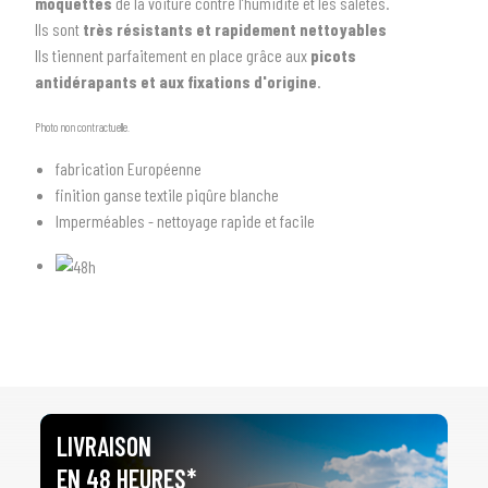
moquettes
de la voiture contre l’humidité et les saletés.
Ils sont
très résistants et rapidement nettoyables
Ils tiennent parfaitement en place grâce aux
picots
antidérapants et aux fixations d'origine
.
1
SÉLECTIONNEZ LE TYPE DE VOTRE VÉHICULE
Photo non contractuelle.
arrow_drop_down
Tous les types
fabrication Européenne
finition ganse textile piqûre blanche
2
SÉLECTIONNEZ LA MARQUE DE VOTRE VÉHICULE
Imperméables - nettoyage rapide et facile
arrow_drop_down
Toutes les marques
3
PRÉCISEZ LE MODÈLE
arrow_drop_down
Tous les modèles
LIVRAISON
EN 48 HEURES*