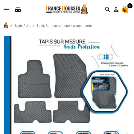
0
directions_car
search
person_outline
Tapis Auto
Tapis Auto sur mesure - grande série