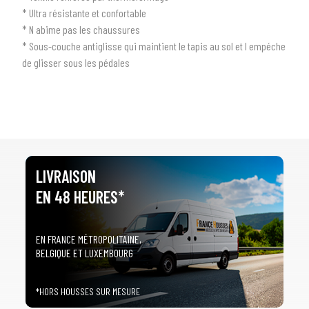
* Ultra résistante et confortable
1
SÉLECTIONNEZ LE TYPE DE VOTRE VÉHICULE
* N abime pas les chaussures
arrow_drop_down
Tous les types
* Sous-couche antiglisse qui maintient le tapis au sol et l empéche
de glisser sous les pédales
2
SÉLECTIONNEZ LA MARQUE DE VOTRE VÉHICULE
arrow_drop_down
Toutes les marques
3
PRÉCISEZ LE MODÈLE
arrow_drop_down
Tous les modèles
LIVRAISON
EN 48 HEURES*
EN FRANCE MÉTROPOLITAINE,
BELGIQUE ET LUXEMBOURG
*HORS HOUSSES SUR MESURE