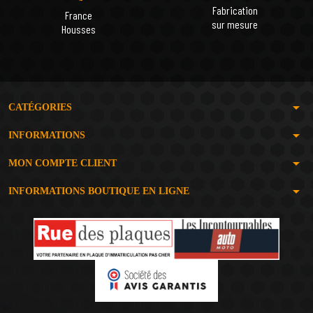
Fabrication
France
sur mesure
Housses
arrow_drop_down
CATÉGORIES
arrow_drop_down
INFORMATIONS
arrow_drop_down
MON COMPTE CLIENT
arrow_drop_down
INFORMATIONS BOUTIQUE EN LIGNE