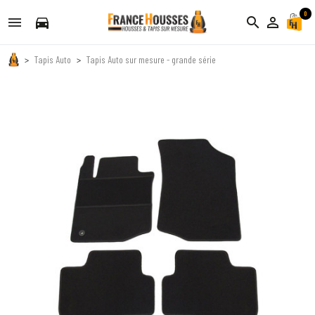
0
directions_car
search
person_outline
Tapis Auto
Tapis Auto sur mesure - grande série