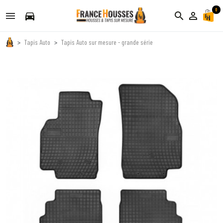
0
directions_car
search
person_outline
Tapis Auto
Tapis Auto sur mesure - grande série