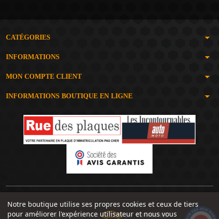
arrow_drop_down
CATÉGORIES
arrow_drop_down
INFORMATIONS
arrow_drop_down
MON COMPTE CLIENT
arrow_drop_down
INFORMATIONS BOUTIQUE EN LIGNE
Notre boutique utilise ses propres cookies et ceux de tiers
pour améliorer l'expérience utilisateur et nous vous
Un site réalisé avec
par
SERIOUSWEB