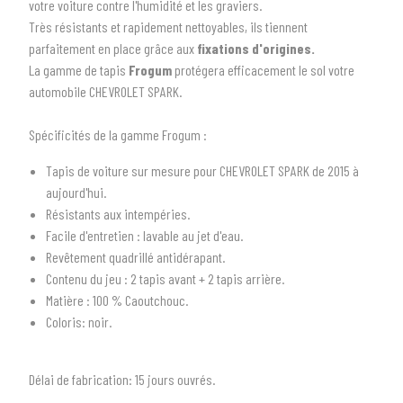
votre voiture contre l'humidité et les graviers.
Très résistants et rapidement nettoyables, i
ls tiennent
parfaitement en place grâce aux
fixations d'origines.
La gamme de tapis
Frogum
protégera efficacement le sol votre
automobile
CHEVROLET SPARK
.
Spécificités de la gamme Frogum :
Tapis de voiture sur mesure pour CHEVROLET SPARK de 2015 à
1
SÉLECTIONNEZ LE TYPE DE VOTRE VÉHICULE
aujourd'hui.
Résistants aux intempéries.
arrow_drop_down
Tous les types
Facile d'entretien : lavable au jet d'eau.
Revêtement quadrillé antidérapant.
2
SÉLECTIONNEZ LA MARQUE DE VOTRE VÉHICULE
Contenu du jeu
: 2 tapis avant + 2 tapis arrière.
arrow_drop_down
Toutes les marques
Matière :
100 %
Caoutchouc.
Coloris:
noir.
3
PRÉCISEZ LE MODÈLE
arrow_drop_down
Tous les modèles
Délai de fabrication:
1
5 jours ouvrés.