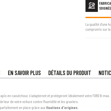
FABRICA
SOIGNÉ
La qualité d'une h
compromis sur la 
S
EN SAVOIR PLUS
DÉTAILS DU PRODUIT
NOTI
tapis en caoutchouc s'adapteront et protégeront idéalement votre FORD B-max.
rieur de votre voiture contre l'humidité et les graviers.
t parfaitement en place grâce aux
fixations d'origines.