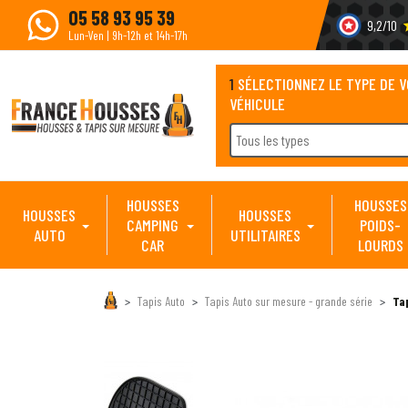
05 58 93 95 39
9,2/10
s
Lun-Ven | 9h-12h et 14h-17h
1
SÉLECTIONNEZ LE TYPE DE 
VÉHICULE
Tous les types
HOUSSES
HOUSSES
HOUSSES
HOUSSES
CAMPING
POIDS-
AUTO
UTILITAIRES
CAR
LOURDS
Tapis Auto
Tapis Auto sur mesure - grande série
Ta