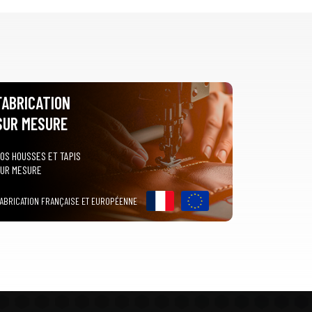
FABRICATION
SUR MESURE
OS HOUSSES ET TAPIS
UR MESURE
ABRICATION FRANÇAISE ET EUROPÉENNE