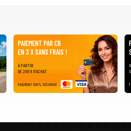
PAIEMENT PAR CB
EN 3 X SANS FRAIS !
À PARTIR
V
DE 200 € D'ACHAT
S
PAIEMENT 100% SÉCURISÉ
F