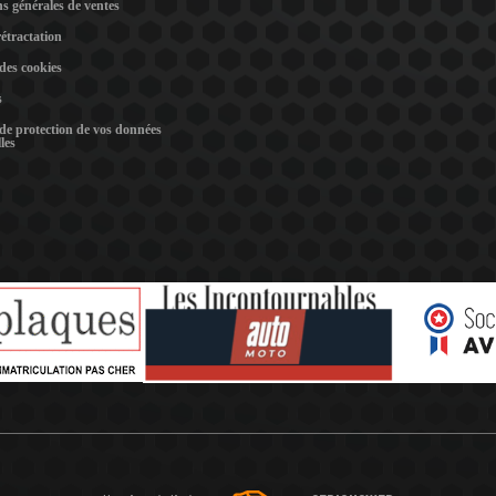
s générales de ventes
rétractation
 des cookies
s
 de protection de vos données
les