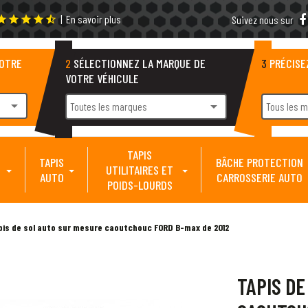
|
En savoir plus
tar
star
star
star
star_half
Suivez nous sur
VOTRE
2
SÉLECTIONNEZ LA MARQUE DE
3
PRÉCISE
VOTRE VÉHICULE
arrow_drop_down
arrow_drop_down
Toutes les marques
Tous les 
TAPIS
TAPIS
BÂCHE PROTECTION
UTILITAIRES ET
AUTO
CARROSSERIE AUTO
POIDS-LOURDS
pis de sol auto sur mesure caoutchouc FORD B-max de 2012
TAPIS DE