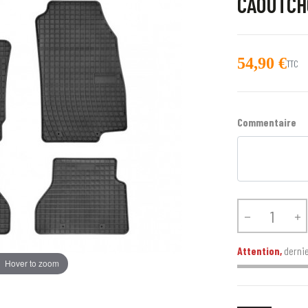
CAOUTCH
54,90 €
TTC
Commentaire


Attention,
dernie
Hover to zoom