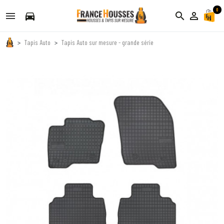
0
directions_car
search
person_outline
Tapis Auto
Tapis Auto sur mesure - grande série