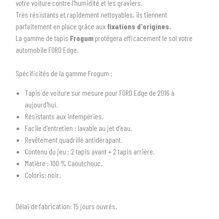
votre voiture contre l'humidité et les graviers.
Très résistants et rapidement nettoyables, ils tiennent
parfaitement en place grâce aux
fixations d'origines.
La gamme de tapis
Frogum
protégera efficacement le sol votre
automobile FORD Edge.
Spécificités de la gamme Frogum :
1
SÉLECTIONNEZ LE TYPE DE VOTRE VÉHICULE
Tapis de voiture sur mesure pour FORD Edge de 2016 à
aujourd'hui.
arrow_drop_down
Tous les types
Résistants aux intempéries.
Facile d'entretien : lavable au jet d'eau.
2
SÉLECTIONNEZ LA MARQUE DE VOTRE VÉHICULE
Revêtement quadrillé antidérapant.
arrow_drop_down
Contenu du jeu : 2 tapis avant + 2 tapis arrière.
Toutes les marques
Matière : 100 % Caoutchouc.
Coloris: noir.
3
PRÉCISEZ LE MODÈLE
arrow_drop_down
Tous les modèles
Délai de fabrication:
15 jours ouvrés.