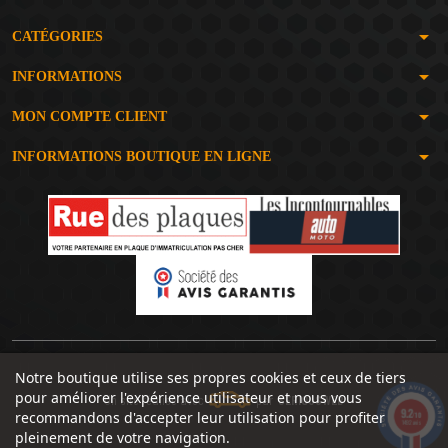
arrow_drop_down
CATÉGORIES
arrow_drop_down
INFORMATIONS
arrow_drop_down
MON COMPTE CLIENT
arrow_drop_down
INFORMATIONS BOUTIQUE EN LIGNE
Notre boutique utilise ses propres cookies et ceux de tiers
pour améliorer l'expérience utilisateur et nous vous
Un site réalisé avec
par
SERIOUSWEB
9.2
recommandons d'accepter leur utilisation pour profiter
/10
1492 avis
pleinement de votre navigation.