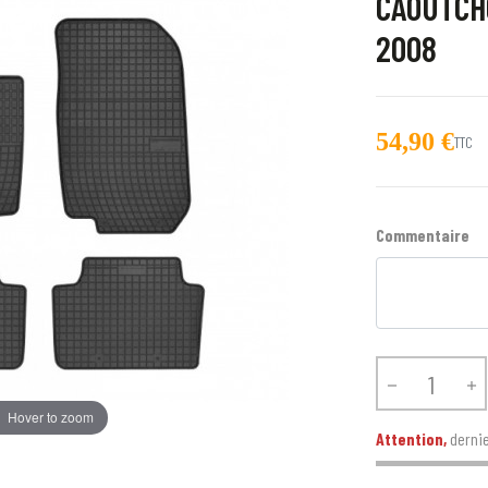
CAOUTCH
2008
54,90 €
TTC
Commentaire


Hover to zoom
Attention,
dernie