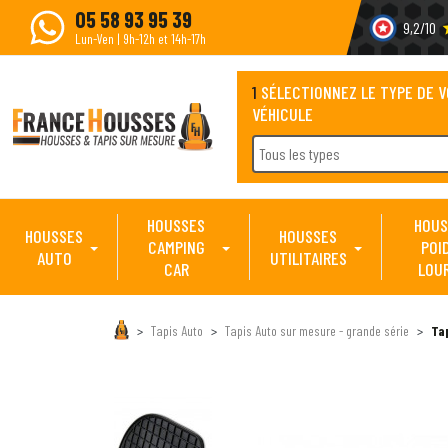
05 58 93 95 39
9,2/10
s
Lun-Ven | 9h-12h et 14h-17h
1
SÉLECTIONNEZ LE TYPE DE 
VÉHICULE
Tous les types
HOUSSES
HOUS
HOUSSES
HOUSSES
CAMPING
POI
AUTO
UTILITAIRES
CAR
LOU
Tapis Auto
Tapis Auto sur mesure - grande série
Ta