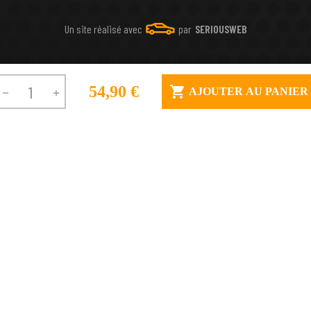
Un site réalisé avec
par
SERIOUSWEB
54,90 €

AJOUTER AU PANIER

