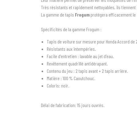
Très résistants et rapidement nettoyables, ils tiennen
La gamme de tapis
Frogum
protégera efficacement le
Spécificités de la gamme Frogum :
Tapis de voiture sur mesure pour Honda Accord de 
Résistants aux intempéries.
Facile d'entretien : lavable au jet d'eau.
Revêtement quadrillé antidérapant.
Contenu du jeu : 2 tapis avant + 2 tapis arrière.
Matière : 100 % Caoutchouc.
Coloris: noir.
Délai de fabrication:
15 jours ouvrés.