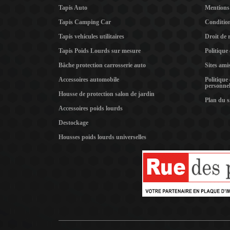
Tapis Auto
Mentions 
Tapis Camping Car
Condition
Tapis vehicules utilitaires
Droit de 
Tapis Poids Lourds sur mesure
Politique
Bâche protection carrosserie auto
Sites ami
Accessoires automobile
Politique
personnel
Housse de protection salon de jardin
Plan du s
Accessoires poids lourds
Destockage
Housses poids lourds universelles