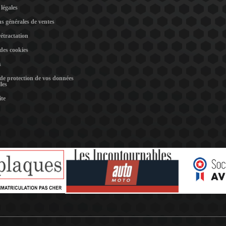
légales
s générales de ventes
rétractation
 des cookies
s
 de protection de vos données
les
ite