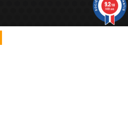
9.2
/10
1491 avis