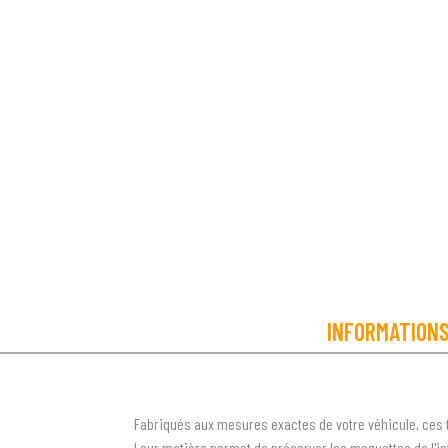
INFORMATION
Fabriqués aux mesures exactes de votre véhicule, ces 
Leur matière permet de préserver les moquettes de l'inté