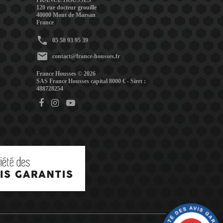
FRANCE HOUSSES
120 rue docteur grouille
40000 Mont de Marsan
France
phone
05 58 93 95 39
mail
contact@france-housses.fr
France Housses © 2026
SAS France Housses capital 8000 € - Siret :
488728254