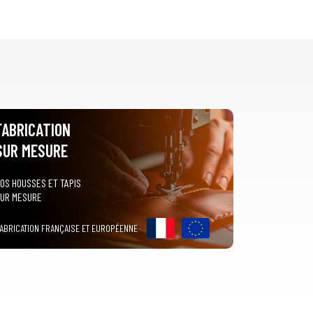
FABRICATION
SUR MESURE
OS HOUSSES ET TAPIS
UR MESURE
ABRICATION FRANÇAISE ET EUROPÉENNE