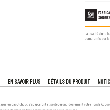
FABRICA
SOIGNÉ
La qualité d'une h
compromis sur la 
S
EN SAVOIR PLUS
DÉTAILS DU PRODUIT
NOTI
tapis en caoutchouc s'adapteront et protégeront idéalement votre Honda Accor
rieur de votre voiture contre l'humidité et les graviers.