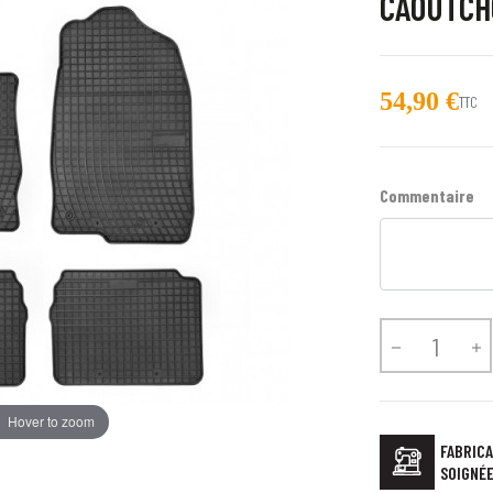
CAOUTCHO
54,90 €
TTC
Commentaire


Hover to zoom
FABRICA
SOIGNÉ