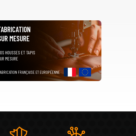
FABRICATION
SUR MESURE
OS HOUSSES ET TAPIS
UR MESURE
ABRICATION FRANÇAISE ET EUROPÉENNE