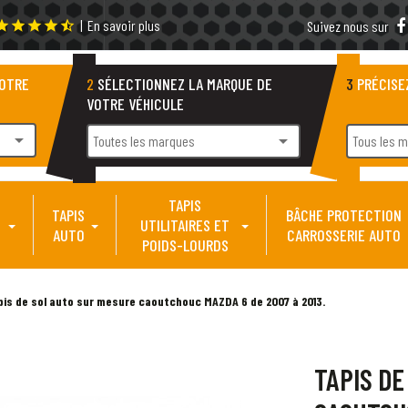
|
En savoir plus
tar
star
star
star
star_half
Suivez nous sur
VOTRE
2
SÉLECTIONNEZ LA MARQUE DE
3
PRÉCISE
VOTRE VÉHICULE
arrow_drop_down
arrow_drop_down
Toutes les marques
Tous les 
TAPIS
TAPIS
BÂCHE PROTECTION
UTILITAIRES ET
AUTO
CARROSSERIE AUTO
POIDS-LOURDS
pis de sol auto sur mesure caoutchouc MAZDA 6 de 2007 à 2013.
TAPIS DE