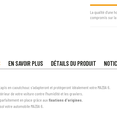
La qualité d'une h
compromis sur la 
S
EN SAVOIR PLUS
DÉTAILS DU PRODUIT
NOTI
tapis en caoutchouc s'adapteront et protégeront idéalement votre MAZDA 6.
rieur de votre voiture contre l'humidité et les graviers.
t parfaitement en place grâce aux
fixations d'origines.
sol votre automobile MAZDA 6.