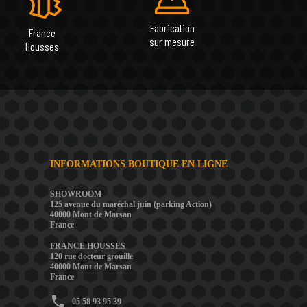
Fabrication
France
sur mesure
Housses
INFORMATIONS BOUTIQUE EN LIGNE
SHOWROOM
125 avenue du maréchal juin (parking Action)
40000 Mont de Marsan
France
FRANCE HOUSSES
120 rue docteur grouille
40000 Mont de Marsan
France
phone
05 58 93 95 39