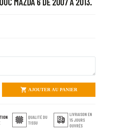
UC MAZDA 6 DE 2007 À 2013.

AJOUTER AU PANIER
LIVRAISON EN
TION
QUALITÉ DU
15 JOURS
E
TISSU
OUVRÉS