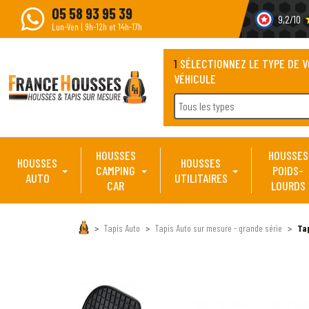
05 58 93 95 39
9,2/10
s
Lun-Ven | 9h-12h et 14h-17h
1
SÉLECTIONNEZ LE TYPE DE 
VÉHICULE
Tous les types
HOUSSES
HOUSSES
HOUSSES
HOUSSES
CAMPING
POIDS-
AUTO
UTILITAIRES
CAR
LOURDS
Tapis Auto
Tapis Auto sur mesure - grande série
Ta