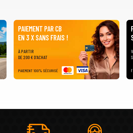
PAIEMENT PAR CB
EN 3 X SANS FRAIS !
À PARTIR
V
DE 200 € D'ACHAT
S
PAIEMENT 100% SÉCURISÉ
F