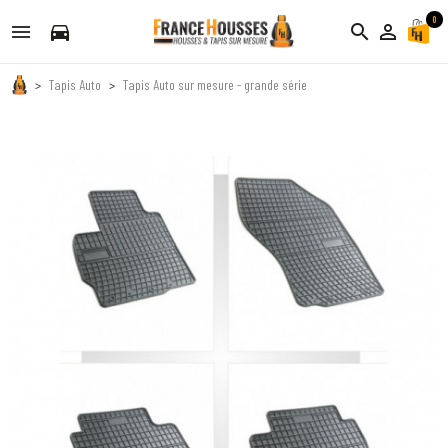
0
directions_car
search
person_outline
Tapis Auto
Tapis Auto sur mesure - grande série