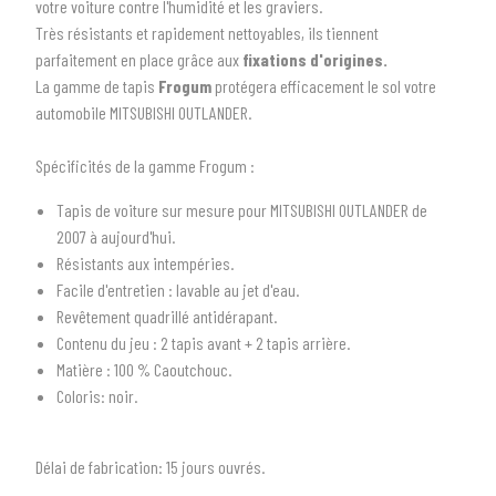
votre voiture contre l'humidité et les graviers.
Très résistants et rapidement nettoyables, ils tiennent
parfaitement en place grâce aux
fixations d'origines.
La gamme de tapis
Frogum
protégera efficacement le sol votre
automobile
MITSUBISHI OUTLANDER.
Spécificités de la gamme Frogum :
1
SÉLECTIONNEZ LE TYPE DE VOTRE VÉHICULE
Tapis de voiture sur mesure pour
MITSUBISHI OUTLANDER de
2007 à aujourd'hui
.
arrow_drop_down
Tous les types
Résistants aux intempéries.
Facile d'entretien : lavable au jet d'eau.
2
SÉLECTIONNEZ LA MARQUE DE VOTRE VÉHICULE
Revêtement quadrillé antidérapant.
arrow_drop_down
Contenu du jeu : 2 tapis avant + 2 tapis arrière.
Toutes les marques
Matière : 100 % Caoutchouc.
Coloris: noir.
3
PRÉCISEZ LE MODÈLE
arrow_drop_down
Tous les modèles
Délai de fabrication:
15 jours ouvrés.