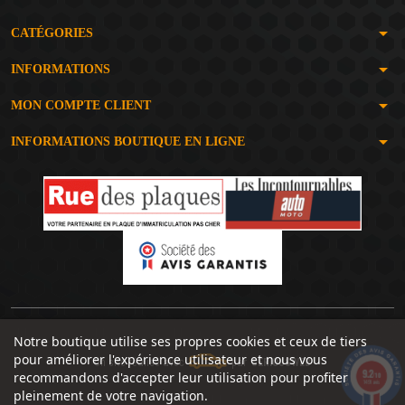
arrow_drop_down
CATÉGORIES
arrow_drop_down
INFORMATIONS
arrow_drop_down
MON COMPTE CLIENT
arrow_drop_down
INFORMATIONS BOUTIQUE EN LIGNE
Notre boutique utilise ses propres cookies et ceux de tiers
pour améliorer l'expérience utilisateur et nous vous
Un site réalisé avec
par
SERIOUSWEB
9.2
recommandons d'accepter leur utilisation pour profiter
/10
1491 avis
pleinement de votre navigation.