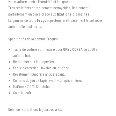
votre voiture contre l'humidité et les graviers.
Très résistants et rapidement nettoyables, ils tiennent
parfaitement en place grâce aux
fixations d'origines.
La gamme de tapis
Frogum
protégera efficacement le sol votre
automobile Opel Corsa.
Spécificités de la gamme Frogum :
Tapis de voiture sur mesure pour
OPEL CORSA
de 2006 à
1
SÉLECTIONNEZ LE TYPE DE VOTRE VÉHICULE
aujourd'hui.
Résistants aux intempéries.
arrow_drop_down
Tous les types
Facile d'entretien : lavable au jet d'eau.
Revêtement quadrillé antidérapant.
2
SÉLECTIONNEZ LA MARQUE DE VOTRE VÉHICULE
Contenu du jeu : 2 tapis avant + 2 tapis arrière.
arrow_drop_down
Toutes les marques
Matière : 100 % Caoutchouc.
Coloris: noir.
3
PRÉCISEZ LE MODÈLE
arrow_drop_down
Tous les modèles
Délai de fabrication:
15 jours ouvrés.