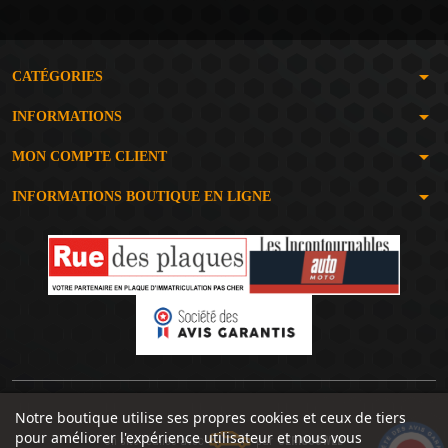
arrow_drop_down
CATÉGORIES
arrow_drop_down
INFORMATIONS
arrow_drop_down
MON COMPTE CLIENT
arrow_drop_down
INFORMATIONS BOUTIQUE EN LIGNE
Notre boutique utilise ses propres cookies et ceux de tiers
pour améliorer l'expérience utilisateur et nous vous
Un site réalisé avec
par
SERIOUSWEB