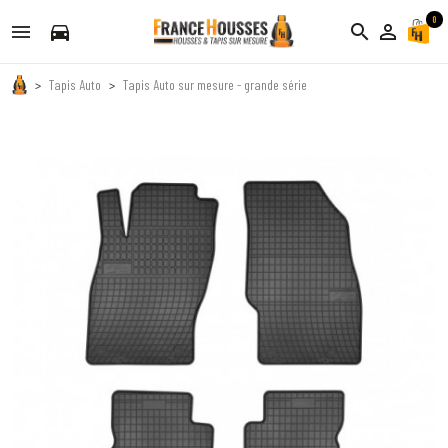
0
directions_car
search
person_outline
Tapis Auto
Tapis Auto sur mesure - grande série