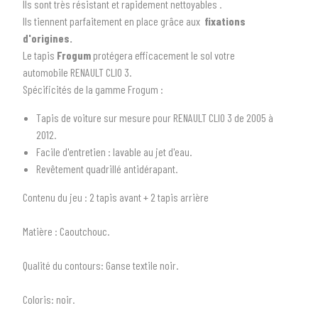
Ils sont très résistant et rapidement nettoyables .
Ils tiennent parfaitement en place grâce aux
fixations
d'origines.
Le tapis
Frogum
protégera efficacement le sol votre
automobile RENAULT CLIO 3.
Spécificités de la gamme Frogum :
Tapis de voiture sur mesure pour RENAULT CLIO 3 de 2005 à
2012.
Facile d'entretien : lavable au jet d'eau.
1
SÉLECTIONNEZ LE TYPE DE VOTRE VÉHICULE
Revêtement quadrillé antidérapant.
arrow_drop_down
Tous les types
Contenu du jeu
: 2 tapis avant + 2 tapis arrière
2
SÉLECTIONNEZ LA MARQUE DE VOTRE VÉHICULE
Matière :
Caoutchouc.
arrow_drop_down
Toutes les marques
Qualité du contours:
Ganse textile noir.
3
PRÉCISEZ LE MODÈLE
Coloris:
noir.
arrow_drop_down
Tous les modèles