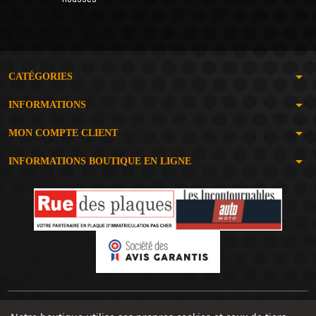
arrow_drop_down
CATÉGORIES
arrow_drop_down
INFORMATIONS
arrow_drop_down
MON COMPTE CLIENT
arrow_drop_down
INFORMATIONS BOUTIQUE EN LIGNE