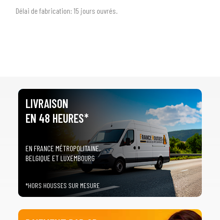
Délai de fabrication:
1
5 jours ouvrés.
LIVRAISON
EN 48 HEURES*
EN FRANCE MÉTROPOLITAINE,
BELGIQUE ET LUXEMBOURG
*HORS HOUSSES SUR MESURE