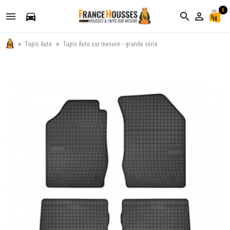
0
directions_car
search
person_outline
Tapis Auto
Tapis Auto sur mesure - grande série