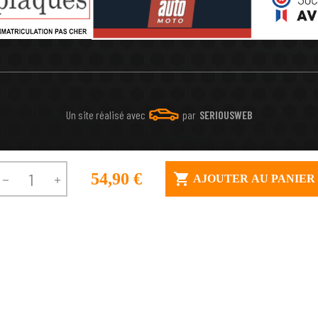
Un site réalisé avec
par
SERIOUSWEB
54,90 €

AJOUTER AU PANIER

