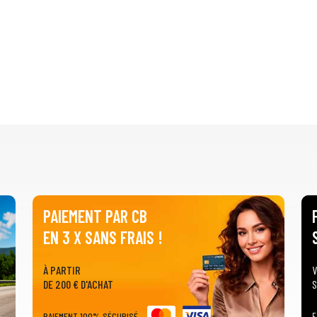
PAIEMENT PAR CB
EN 3 X SANS FRAIS !
À PARTIR
V
DE 200 € D'ACHAT
S
PAIEMENT 100% SÉCURISÉ
F