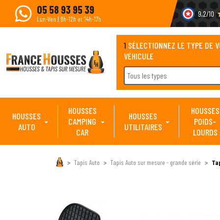
05 58 93 95 39
9,2/10
s
Lun-Ven | 9h-12h et 14h-17h
1
SÉLECTIONNEZ LE TYPE DE 
VÉHICULE
Tous les types
HOUSSES
HOUSSES
HOUSSES
HOUSSES
CAMPING
POIDS-
AUTO
UTILITAIRES
CAR
LOURDS
Tapis Auto
Tapis Auto sur mesure - grande série
Ta