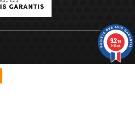
9.2
/10
1491 avis