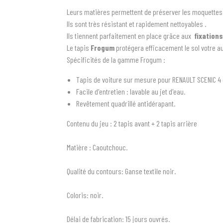
Leurs matières permettent de préserver les moquettes de
Ils sont très résistant et rapidement nettoyables .
Ils tiennent parfaitement en place grâce aux
fixations
Le tapis
Frogum
protégera efficacement le sol votre a
Spécificités de la gamme Frogum :
Tapis de voiture sur mesure pour RENAULT SCENIC 4 
Facile d'entretien : lavable au jet d'eau.
Revêtement quadrillé antidérapant.
Contenu du jeu
: 2 tapis avant + 2 tapis arrière
Matière :
Caoutchouc.
Qualité du contours:
Ganse textile noir.
Coloris:
noir.
Délai de fabrication:
1
5 jours ouvrés.