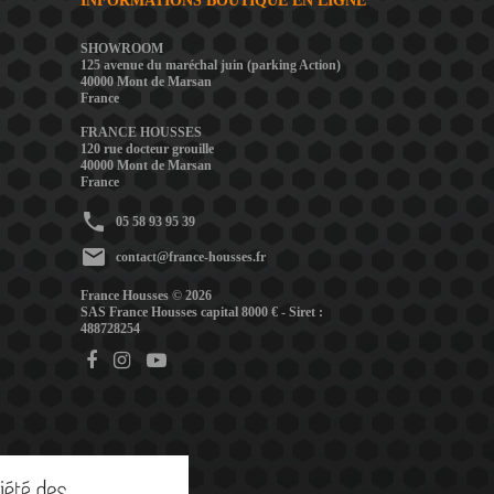
INFORMATIONS BOUTIQUE EN LIGNE
SHOWROOM
125 avenue du maréchal juin (parking Action)
40000 Mont de Marsan
France
FRANCE HOUSSES
120 rue docteur grouille
40000 Mont de Marsan
France
phone
05 58 93 95 39
mail
contact@france-housses.fr
France Housses © 2026
SAS France Housses capital 8000 € - Siret :
488728254