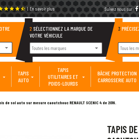
|
En savoir plus
tar
star
star
star
star_half
Suivez nous sur
VOTRE
2
SÉLECTIONNEZ LA MARQUE DE
3
PRÉCISE
VOTRE VÉHICULE
arrow_drop_down
arrow_drop_down
Toutes les marques
Tous les 
TAPIS
TAPIS
BÂCHE PROTECTION
UTILITAIRES ET
AUTO
CARROSSERIE AUTO
POIDS-LOURDS
pis de sol auto sur mesure caoutchouc RENAULT SCENIC 4 de 2016.
TAPIS DE