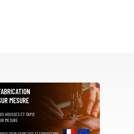
FABRICATION
SUR MESURE
OS HOUSSES ET TAPIS
UR MESURE
ABRICATION FRANÇAISE ET EUROPÉENNE