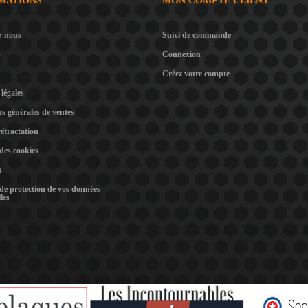
MATIONS
MON COMPTE CLIENT
z-nous
Suivi de commande
s
Connexion
Créez votre compte
légales
s générales de ventes
rétractation
 des cookies
s
 de protection de vos données
les