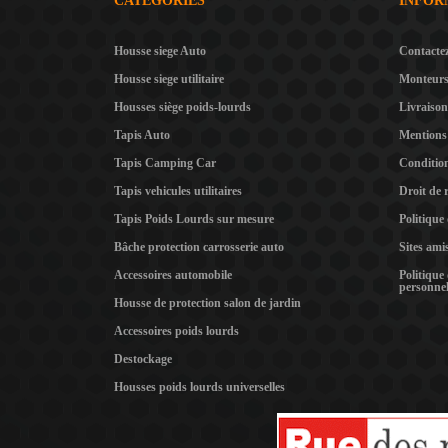
CATÉGORIES
INFOR
Housse siege Auto
Contacte
Housse siege utilitaire
Monteur
Housses siège poids-lourds
Livraison
Tapis Auto
Mentions 
Tapis Camping Car
Condition
Tapis vehicules utilitaires
Droit de 
Tapis Poids Lourds sur mesure
Politique
Bâche protection carrosserie auto
Sites ami
Accessoires automobile
Politique
personnel
Housse de protection salon de jardin
Accessoires poids lourds
Destockage
Housses poids lourds universelles