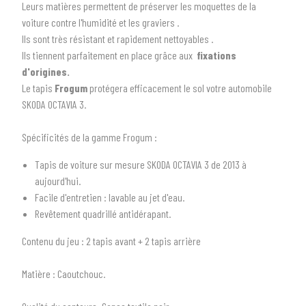
Leurs matières permettent de préserver les moquettes de la
voiture contre l'humidité et les graviers .
Ils sont très résistant et rapidement nettoyables .
Ils tiennent parfaitement en place grâce aux
fixations
d'origines.
Le tapis
Frogum
protégera efficacement le sol votre automobile
SKODA
OCTAVIA
3
.
Spécificités de la gamme Frogum :
Tapis de voiture sur mesure SKODA OCTAVIA 3 de 2013 à
1
SÉLECTIONNEZ LE TYPE DE VOTRE VÉHICULE
aujourd'hui.
Facile d'entretien : lavable au jet d'eau.
arrow_drop_down
Tous les types
Revêtement quadrillé antidérapant.
2
SÉLECTIONNEZ LA MARQUE DE VOTRE VÉHICULE
Contenu du jeu
: 2 tapis avant + 2 tapis arrière
arrow_drop_down
Toutes les marques
Matière :
Caoutchouc.
3
PRÉCISEZ LE MODÈLE