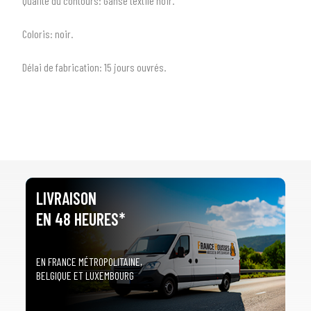
Qualité du contours:
Ganse textile noir.
arrow_drop_down
Tous les modèles
Coloris:
noir.
Délai de fabrication:
1
5 jours ouvrés.
LIVRAISON
EN 48 HEURES*
EN FRANCE MÉTROPOLITAINE,
BELGIQUE ET LUXEMBOURG