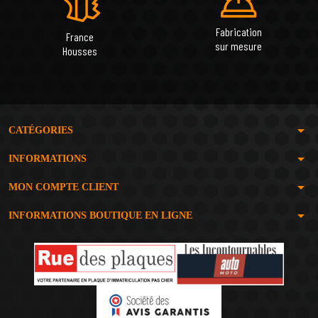
Fabrication
France
sur mesure
Housses
arrow_drop_down
CATÉGORIES
arrow_drop_down
INFORMATIONS
arrow_drop_down
MON COMPTE CLIENT
arrow_drop_down
INFORMATIONS BOUTIQUE EN LIGNE