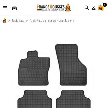
0
directions_car
search
person_outline
Tapis Auto
Tapis Auto sur mesure - grande série