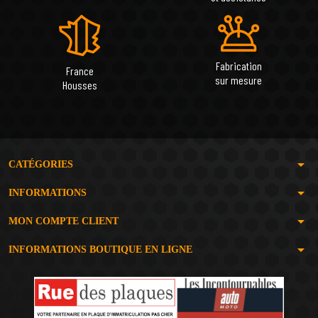
Fabrication
France
sur mesure
Housses
arrow_drop_down
CATÉGORIES
arrow_drop_down
INFORMATIONS
arrow_drop_down
MON COMPTE CLIENT
arrow_drop_down
INFORMATIONS BOUTIQUE EN LIGNE