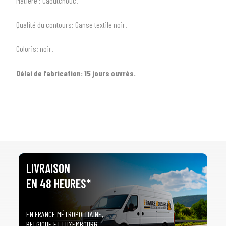
Matière :
Caoutchouc.
3
PRÉCISEZ LE MODÈLE
arrow_drop_down
Tous les modèles
Qualité du contours:
Ganse textile noir.
Coloris:
noir.
Délai de fabrication:
15 jours ouvrés.
LIVRAISON
EN 48 HEURES*
EN FRANCE MÉTROPOLITAINE,
BELGIQUE ET LUXEMBOURG