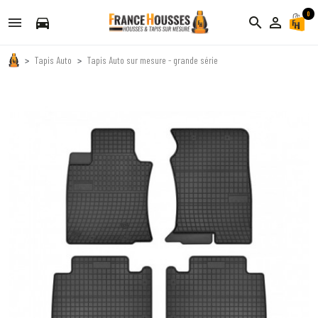
0
directions_car
search
person_outline
Tapis Auto
Tapis Auto sur mesure - grande série