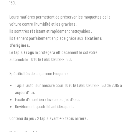
150.
Leurs matières permettent de préserver les moquettes de la
voiture contre l'humidité et les graviers .
Ils sont très résistant et rapidement nettoyables .
Ils tiennent parfaitement en place grâce aux
fixations
d'origines.
Le tapis
Frogum
protégera efficacement le sol votre
automobile TOYOTA LAND CRUISER 150.
Spécificités de la gamme Frogum :
1
SÉLECTIONNEZ LE TYPE DE VOTRE VÉHICULE
Tapis auto sur mesure pour TOYOTA LAND CRUISER 150 de 2015 à
aujourd'hui.
arrow_drop_down
Tous les types
Facile d'entretien : lavable au jet d'eau.
Revêtement quadrillé antidérapant.
2
SÉLECTIONNEZ LA MARQUE DE VOTRE VÉHICULE
Contenu du jeu
: 2 tapis avant + 2 tapis arrière.
arrow_drop_down
Toutes les marques