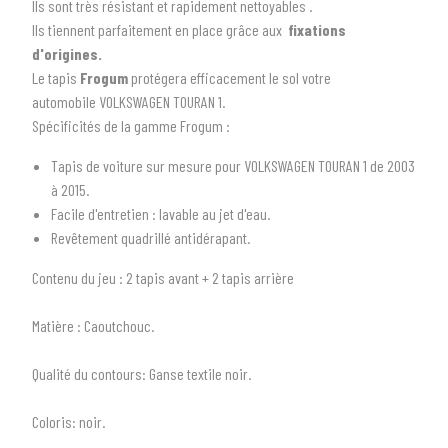
Ils sont très résistant et rapidement nettoyables .
Ils tiennent parfaitement en place grâce aux
fixations
d'origines.
Le tapis
Frogum
protégera efficacement le sol votre
automobile VOLKSWAGEN TOURAN 1.
Spécificités de la gamme Frogum :
Tapis de voiture sur mesure pour VOLKSWAGEN TOURAN 1 de 2003
à 2015.
Facile d'entretien : lavable au jet d'eau.
1
SÉLECTIONNEZ LE TYPE DE VOTRE VÉHICULE
Revêtement quadrillé antidérapant.
arrow_drop_down
Tous les types
Contenu du jeu
: 2 tapis avant + 2 tapis arrière
2
SÉLECTIONNEZ LA MARQUE DE VOTRE VÉHICULE
Matière :
Caoutchouc.
arrow_drop_down
Toutes les marques
Qualité du contours:
Ganse textile noir.
3
PRÉCISEZ LE MODÈLE
Coloris:
noir.
arrow_drop_down
Tous les modèles