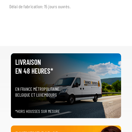
Délai de fabrication:
1
5 jours ouvrés.
LIVRAISON
EN 48 HEURES*
EN FRANCE MÉTROPOLITAINE,
BELGIQUE ET LUXEMBOURG
*HORS HOUSSES SUR MESURE