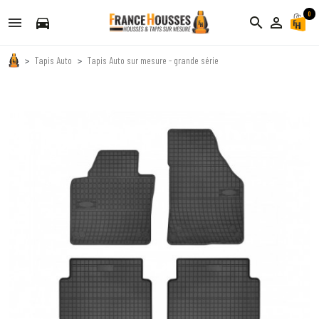
0
directions_car
search
person_outline
Tapis Auto
Tapis Auto sur mesure - grande série