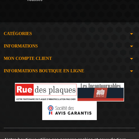
arrow_drop_down
CATÉGORIES
arrow_drop_down
INFORMATIONS
arrow_drop_down
MON COMPTE CLIENT
arrow_drop_down
INFORMATIONS BOUTIQUE EN LIGNE