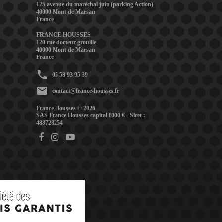
125 avenue du maréchal juin (parking Action)
40000 Mont de Marsan
France
FRANCE HOUSSES
120 rue docteur grouille
40000 Mont de Marsan
France
phone
05 58 93 95 39
mail
contact@france-housses.fr
France Housses © 2026
SAS France Housses capital 8000 € - Siret :
488728254