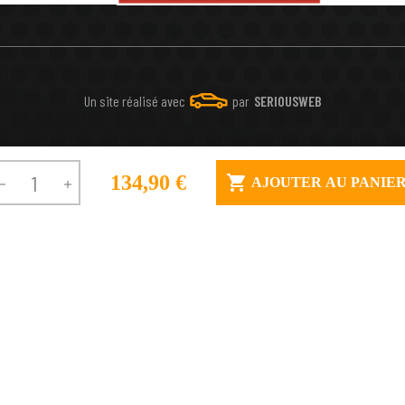
Un site réalisé avec
par
SERIOUSWEB
134,90 €

AJOUTER AU PANIE

