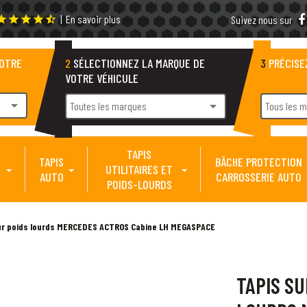
|
En savoir plus
tar
star
star
star
star_half
Suivez nous sur
VOTRE
2
SÉLECTIONNEZ LA MARQUE DE
3
PRÉCISE
VOTRE VÉHICULE
arrow_drop_down
arrow_drop_down
Toutes les marques
Tous les 
TAPIS
TAPIS
BÂCHE PROTECTION
UTILITAIRES ET
AUTO
CARROSSERIE AUTO
POIDS-LOURDS
ur poids lourds MERCEDES ACTROS Cabine LH MEGASPACE
TAPIS S