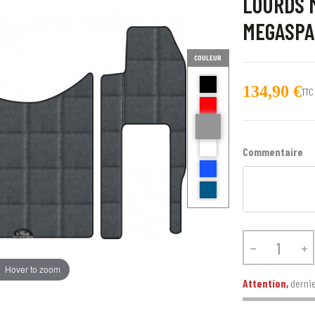
LOURDS 
MEGASPA
COULEUR
noir
134,90 €
TTC
Rouge
gris Hotel
blanc
Commentaire
BLEU AZZURO
BLEU


Hover to zoom
Attention,
dernie