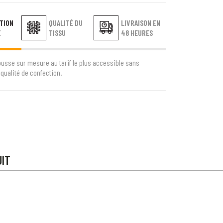
TION
QUALITÉ DU
LIVRAISON EN
E
TISSU
48 HEURES
ousse sur mesure au tarif le plus accessible sans
qualité de confection.
UIT