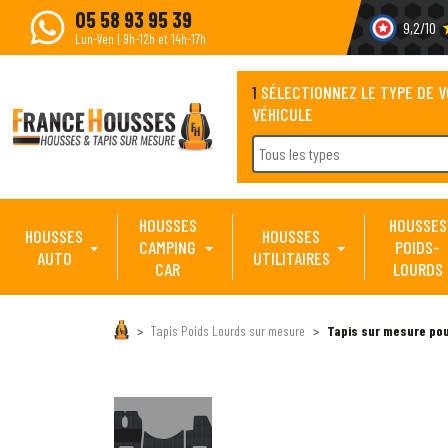
05 58 93 95 39
9,2/10
s
Lun-Ven | 9h-12h et 14h-17h
1
SÉLECTIONNEZ LE TYPE DE 
VÉHICULE
Tous les types
HOUSSES
HOUSSES
HOUSSES
HOUSSES
CAMPING
POIDS-
AUTO
UTILITAIRES
CAR
LOURDS
Tapis Poids Lourds sur mesure
Tapis sur mesure po