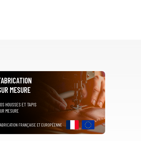
FABRICATION
SUR MESURE
OS HOUSSES ET TAPIS
UR MESURE
ABRICATION FRANÇAISE ET EUROPÉENNE