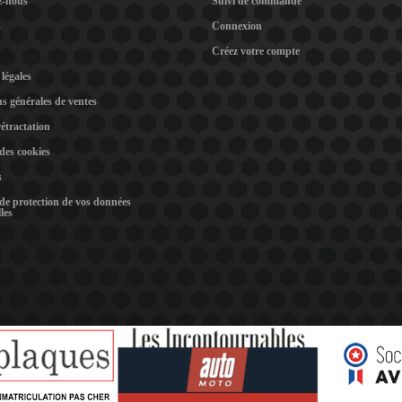
z-nous
Suivi de commande
s
Connexion
Créez votre compte
légales
s générales de ventes
rétractation
 des cookies
s
 de protection de vos données
les