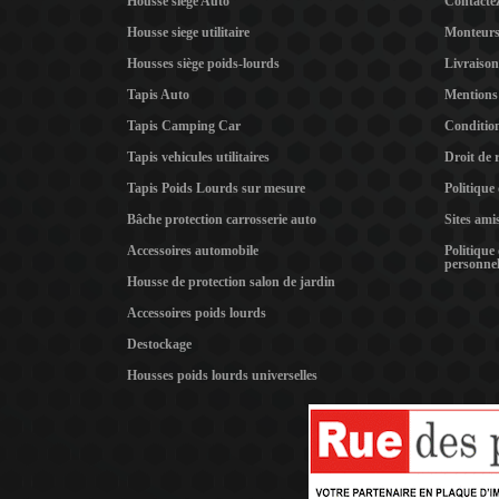
Housse siege Auto
Contacte
Housse siege utilitaire
Monteur
Housses siège poids-lourds
Livraison
Tapis Auto
Mentions 
Tapis Camping Car
Condition
Tapis vehicules utilitaires
Droit de 
Tapis Poids Lourds sur mesure
Politique
Bâche protection carrosserie auto
Sites ami
Accessoires automobile
Politique
personnel
Housse de protection salon de jardin
Accessoires poids lourds
Destockage
Housses poids lourds universelles