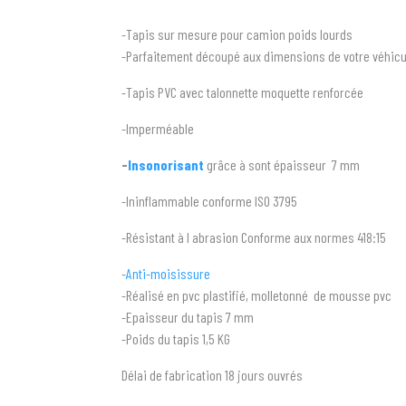
-Tapis sur mesure pour camion poids lourds
-Parfaitement découpé aux dimensions de votre véhicu
-Tapis PVC avec talonnette moquette renforcée
-Imperméable
-
Insonorisant
grâce à sont épaisseur 7 mm
-Ininflammable conforme ISO 3795
-Résistant à l abrasion Conforme aux normes 418:15
-
Anti-moisissure
-Réalisé en pvc plastifié, molletonné de mousse pvc
-Epaisseur du tapis 7 mm
-Poids du tapis 1,5 KG
Délai de fabrication 18 jours ouvrés