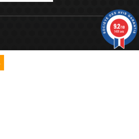
9.2
/10
1491 avis
R