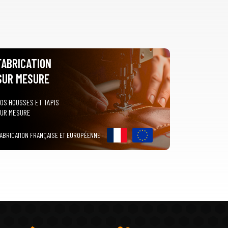
FABRICATION
SUR MESURE
OS HOUSSES ET TAPIS
UR MESURE
ABRICATION FRANÇAISE ET EUROPÉENNE