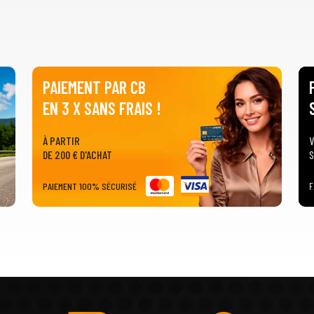
PAIEMENT PAR CB
EN 3 X SANS FRAIS !
À PARTIR
V
DE 200 € D'ACHAT
S
PAIEMENT 100% SÉCURISÉ
F