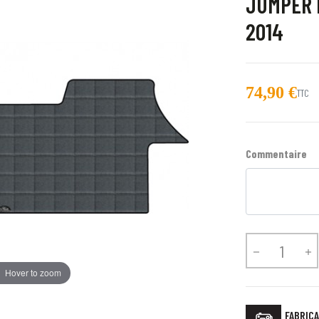
JUMPER 
2014
74,90 €
TTC
Commentaire


Hover to zoom
FABRICA