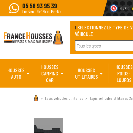
05 58 93 95 39
9,2/10
s
Lun-Ven | 9h-12h et 14h-17h
1
SÉLECTIONNEZ LE TYPE DE 
VÉHICULE
Tous les types
HOUSSES
HOUSSES
HOUSSES
HOUSSES
CAMPING
POIDS-
AUTO
UTILITAIRES
CAR
LOURDS
Tapis vehicules utilitaires
Tapis véhicules utilitaires S