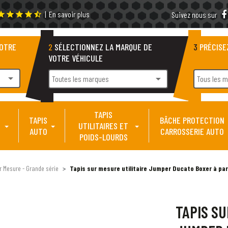
|
En savoir plus
tar
star
star
star
star_half
Suivez nous sur
VOTRE
2
SÉLECTIONNEZ LA MARQUE DE
3
PRÉCISE
VOTRE VÉHICULE
arrow_drop_down
arrow_drop_down
Toutes les marques
Tous les 
TAPIS
TAPIS
BÂCHE PROTECTION
UTILITAIRES ET
AUTO
CARROSSERIE AUTO
POIDS-LOURDS
ur Mesure - Grande série
Tapis sur mesure utilitaire Jumper Ducato Boxer à par
TAPIS SU