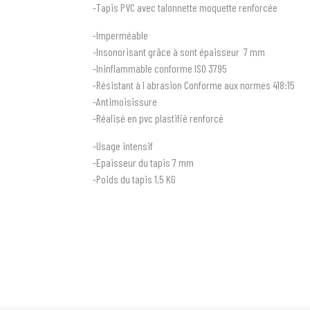
-Tapis PVC avec talonnette moquette renforcée
-Imperméable
-Insonorisant grâce à sont épaisseur 7 mm
-Ininflammable conforme ISO 3795
-Résistant à l abrasion Conforme aux normes 418:15
-Antimoisissure
-Réalisé en pvc plastifié renforcé
-Usage intensif
-Epaisseur du tapis 7 mm
-Poids du tapis 1,5 KG