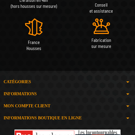
Conseil
(hors housses sur mesure)
et assistance
Fabrication
France
sur mesure
Housses
arrow_drop_down
CATÉGORIES
arrow_drop_down
INFORMATIONS
arrow_drop_down
MON COMPTE CLIENT
arrow_drop_down
INFORMATIONS BOUTIQUE EN LIGNE