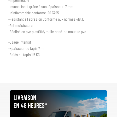
-Imperméable
-Insonorisant grâce à sont épaisseur 7 mm
-Ininflammable conforme ISO 3795
-Résistant à l abrasion Conforme aux normes 418:15
1
SÉLECTIONNEZ LE TYPE DE VOTRE VÉHICULE
-Antimoisissure
arrow_drop_down
Tous les types
-Réalisé en pvc plastifié, molletonné de mousse pvc
-Usage intensif
2
SÉLECTIONNEZ LA MARQUE DE VOTRE VÉHICULE
-Epaisseur du tapis 7 mm
arrow_drop_down
Toutes les marques
-Poids du tapis 1,5 KG
3
PRÉCISEZ LE MODÈLE
arrow_drop_down
Tous les modèles
LIVRAISON
EN 48 HEURES*