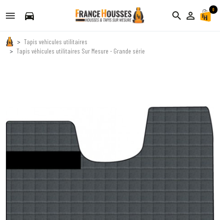
0
directions_car
search
person_outline
Tapis vehicules utilitaires
Tapis véhicules utilitaires Sur Mesure - Grande série