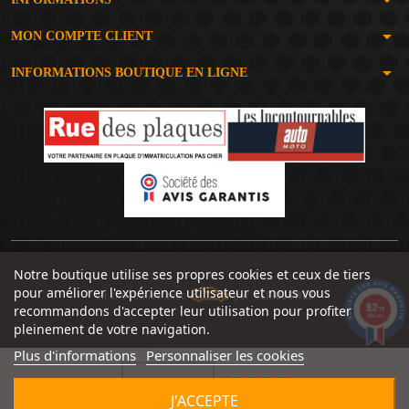
arrow_drop_down
MON COMPTE CLIENT
arrow_drop_down
INFORMATIONS BOUTIQUE EN LIGNE
Notre boutique utilise ses propres cookies et ceux de tiers
pour améliorer l'expérience utilisateur et nous vous
Un site réalisé avec
par
SERIOUSWEB
9.2
recommandons d'accepter leur utilisation pour profiter
/10
1492 avis
pleinement de votre navigation.
Plus d'informations
Personnaliser les cookies
86,90 €


J'ACCEPTE