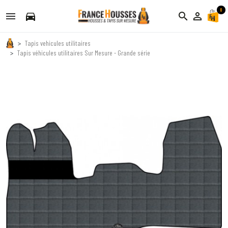
0
directions_car
search
person_outline
Tapis vehicules utilitaires
Tapis véhicules utilitaires Sur Mesure - Grande série