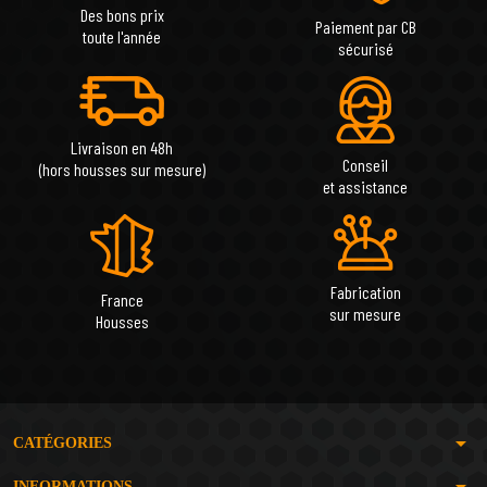
Des bons prix
Paiement par CB
toute l'année
sécurisé
Livraison en 48h
Conseil
(hors housses sur mesure)
et assistance
Fabrication
France
sur mesure
Housses
arrow_drop_down
CATÉGORIES
arrow_drop_down
INFORMATIONS