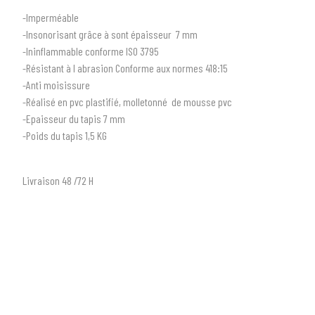
-Imperméable
-Insonorisant grâce à sont épaisseur 7 mm
-Ininflammable conforme ISO 3795
-Résistant à l abrasion Conforme aux normes 418:15
-Anti moisissure
-Réalisé en pvc plastifié, molletonné de mousse pvc
1
SÉLECTIONNEZ LE TYPE DE VOTRE VÉHICULE
-Epaisseur du tapis 7 mm
arrow_drop_down
Tous les types
-Poids du tapis 1,5 KG
2
SÉLECTIONNEZ LA MARQUE DE VOTRE VÉHICULE
Livraison 48 /72 H
arrow_drop_down
Toutes les marques
3
PRÉCISEZ LE MODÈLE
arrow_drop_down
Tous les modèles