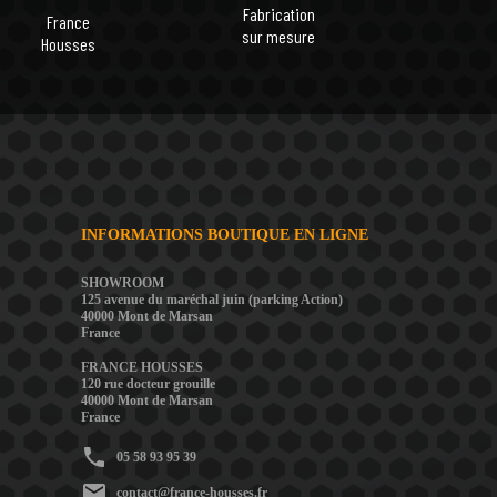
Fabrication
France
sur mesure
Housses
INFORMATIONS BOUTIQUE EN LIGNE
SHOWROOM
125 avenue du maréchal juin (parking Action)
40000 Mont de Marsan
France
FRANCE HOUSSES
120 rue docteur grouille
40000 Mont de Marsan
France
phone
05 58 93 95 39
mail
contact@france-housses.fr