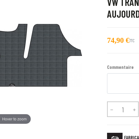
VW TRAN
AUJOURD
74,90 €
TTC
Commentaire


Hover to zoom
FABRICA