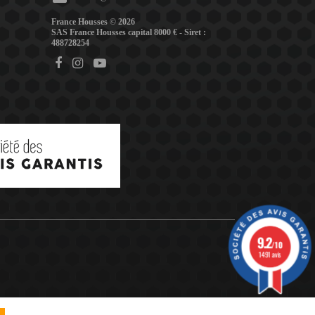
France Housses © 2026
SAS France Housses capital 8000 € - Siret :
488728254
9.2
/10
1491 avis