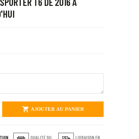
SPORTER T6 DE 2016 À
'HUI

AJOUTER AU PANIER
TION
QUALITÉ DU
LIVRAISON EN