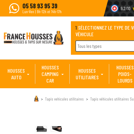
05 58 93 95 39
9,2/10
s
Lun-Ven | 9h-12h et 14h-17h
1
SÉLECTIONNEZ LE TYPE DE 
VÉHICULE
Tous les types
HOUSSES
HOUSSES
HOUSSES
HOUSSES
CAMPING
POIDS-
AUTO
UTILITAIRES
CAR
LOURDS
Tapis vehicules utilitaires
Tapis véhicules utilitaires S