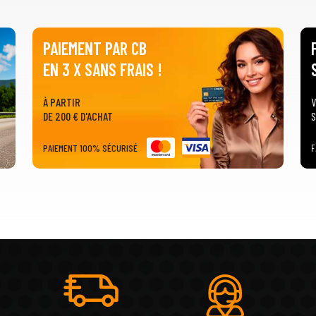
PAIEMENT PAR CB
EN 3 X SANS FRAIS !
À PARTIR
V
DE 200 € D'ACHAT
S
PAIEMENT 100% SÉCURISÉ
F