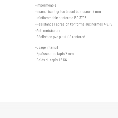
-Imperméable
-Insonorisant grâce à sont épaisseur 7 mm
-Ininflammable conforme ISO 3795
-Résistant à l abrasion Conforme aux normes 418:15
-Anti moisissure
-Réalisé en pvc plastifié renforcé
-Usage intensif
-Epaisseur du tapis 7 mm
-Poids du tapis 1,5 KG