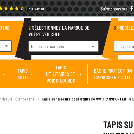
|
En savoir plus
tar
star
star
star
star_half
Suivez nous sur
VOTRE
2
SÉLECTIONNEZ LA MARQUE DE
3
PRÉCISE
VOTRE VÉHICULE
arrow_drop_down
arrow_drop_down
Toutes les marques
Tous les 
TAPIS
TAPIS
BÂCHE PROTECTION
UTILITAIRES ET
AUTO
CARROSSERIE AUTO
POIDS-LOURDS
ur Mesure - Grande série
Tapis sur mesure pour utilitaire VW TRANSPORTER T6 De
TAPIS SU