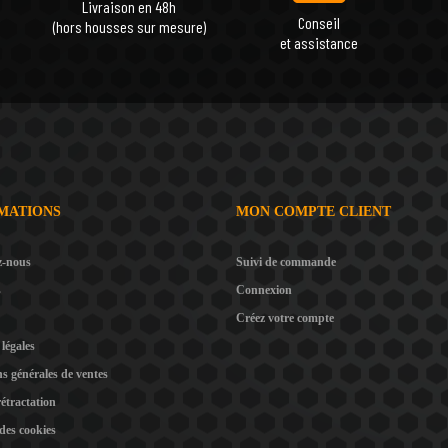
Livraison en 48h
Conseil
(hors housses sur mesure)
et assistance
MATIONS
MON COMPTE CLIENT
z-nous
Suivi de commande
s
Connexion
Créez votre compte
légales
s générales de ventes
rétractation
 des cookies