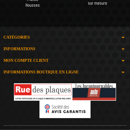
sur mesure
Housses
arrow_drop_down
CATÉGORIES
arrow_drop_down
INFORMATIONS
arrow_drop_down
MON COMPTE CLIENT
arrow_drop_down
INFORMATIONS BOUTIQUE EN LIGNE