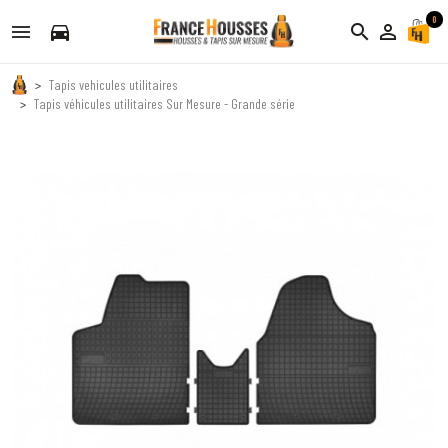
0
directions_car
search
person_outline
Tapis vehicules utilitaires
Tapis véhicules utilitaires Sur Mesure - Grande série