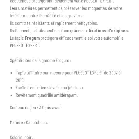
caoutchouc protégeront idéalement votre PEUGEOT EXPERT.
Leurs matières permettent de préserver les moquettes de votre
intérieur contre l'humidité et les graviers.
Ils sont très résistants et rapidement nettoyables.
Ils tiennent parfaitement en place grâce aux
fixations d'origines.
Le tapis
Frogum
protégera efficacement le sol votre automobile
PEUGEOT EXPERT.
Spécificités de la gamme Frogum :
1
SÉLECTIONNEZ LE TYPE DE VOTRE VÉHICULE
Tapis utilitaire sur-mesure pour PEUGEOT EXPERT de 2007 à
2015
arrow_drop_down
Tous les types
Facile d'entretien : lavable au jet d'eau.
Revêtement quadrillé antidérapant.
2
SÉLECTIONNEZ LA MARQUE DE VOTRE VÉHICULE
Contenu du jeu
: 3 tapis avant
arrow_drop_down
Toutes les marques
Matière :
Caoutchouc.
3
PRÉCISEZ LE MODÈLE
Coloris:
noir.
arrow_drop_down
Tous les modèles