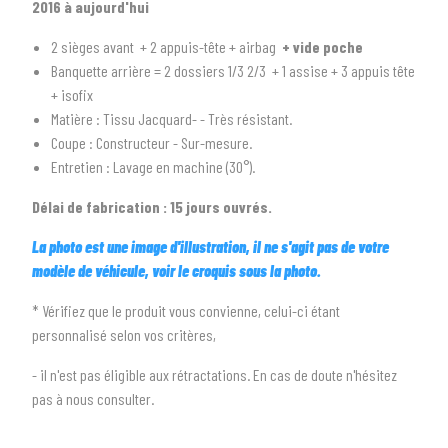
2016 à aujourd'hui
2
SÉLECTIONNEZ LA MARQUE DE VOTRE VÉHICULE
2 sièges avant + 2 appuis-tête + airbag
+ vide poche
Banquette arrière = 2 dossiers 1/3 2/3 + 1 assise + 3 appuis tête
arrow_drop_down
Toutes les marques
+ isofix
Matière : Tissu Jacquard- - Très résistant.
3
PRÉCISEZ LE MODÈLE
Coupe : Constructeur - Sur-mesure.
arrow_drop_down
Tous les modèles
Entretien : Lavage en machine (30°).
Délai de fabrication : 15 jours ouvrés.
La photo est une image d'illustration, il ne s'agit pas de votre
modèle de véhicule, voir le croquis sous la photo.
* Vérifiez que le produit vous convienne, celui-ci étant
personnalisé selon vos critères,
- il n'est pas éligible aux rétractations. En cas de doute n'hésitez
pas à nous consulter.