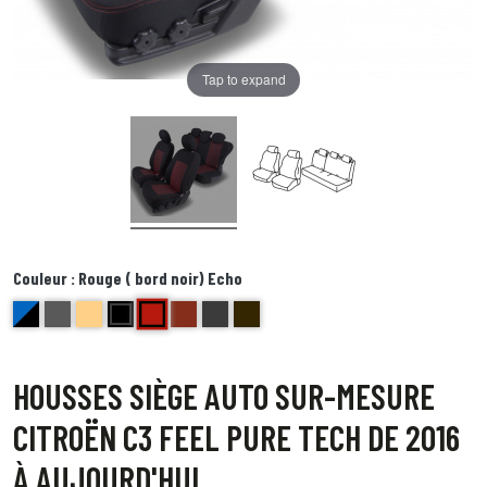
Tap to expand
Couleur :
Rouge ( bord noir) Echo
Rouge ( bord noir) Echo
bleu et noir Delta
anthracite golf
beige bravo
noir centre gris bord noir foxtrot
brique kilo
Bords anthracite centre gris juliette
Bord noir centre point blanc Quebec
HOUSSES SIÈGE AUTO SUR-MESURE
CITROËN C3 FEEL PURE TECH DE 2016
À AUJOURD'HUI