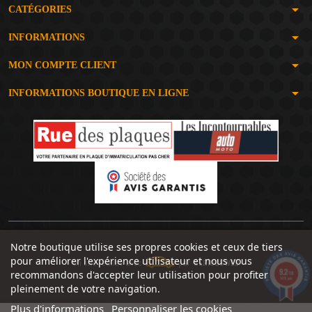
arrow_drop_down
CATÉGORIES
arrow_drop_down
INFORMATIONS
arrow_drop_down
MON COMPTE CLIENT
arrow_drop_down
INFORMATIONS BOUTIQUE EN LIGNE
Notre boutique utilise ses propres cookies et ceux de tiers
pour améliorer l'expérience utilisateur et nous vous
Un site réalisé avec
par
SERIOUSWEB
9.2
recommandons d'accepter leur utilisation pour profiter
/10
1491 avis
pleinement de votre navigation.
Plus d'informations
Personnaliser les cookies