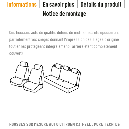
Informations
En savoir plus
Détails du produit
Notice de montage
Ces housses auto de qualité, dotées de motifs discrets épouseront
parfaitement vos sièges donnant l'impression des sièges d'origine
tout en les protégeant intégralement (l'arrière étant complètement
couvert).
1
SÉLECTIONNEZ LE TYPE DE VOTRE VÉHICULE
HOUSSES SUR MESURE AUTO CITROËN C3 FEEL , PURE TECH De
arrow_drop_down
Tous les types