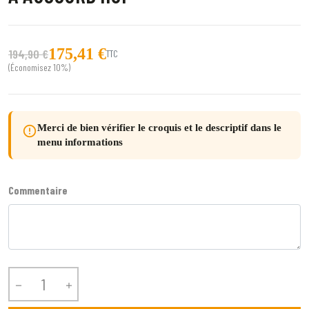
175,41 €
194,90 €
TTC
(Économisez 10%)
Merci de bien vérifier le croquis et le descriptif dans le
error_outline
menu informations
Commentaire

