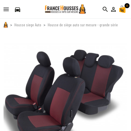
0
directions_car
search
person_outline
Housse siege Auto
Housse de siège auto sur mesure - grande série