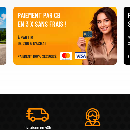
PAIEMENT PAR CB
EN 3 X SANS FRAIS !
À PARTIR
V
DE 200 € D'ACHAT
S
PAIEMENT 100% SÉCURISÉ
F
Livraison en 48h