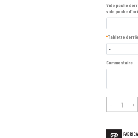
Vide poche derr
vide poche d'or
-
*
Tablette derriè
-
Commentaire


FABRICA