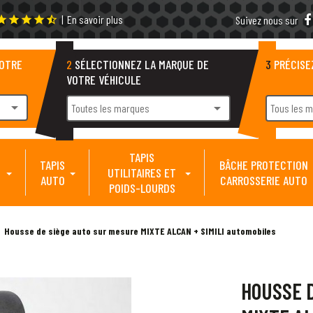
|
En savoir plus
tar
star
star
star
star_half
Suivez nous sur
VOTRE
2
SÉLECTIONNEZ LA MARQUE DE
3
PRÉCISE
VOTRE VÉHICULE
arrow_drop_down
arrow_drop_down
Toutes les marques
Tous les 
TAPIS
TAPIS
BÂCHE PROTECTION
UTILITAIRES ET
AUTO
CARROSSERIE AUTO
POIDS-LOURDS
Housse de siège auto sur mesure MIXTE ALCAN + SIMILI automobiles
HOUSSE 