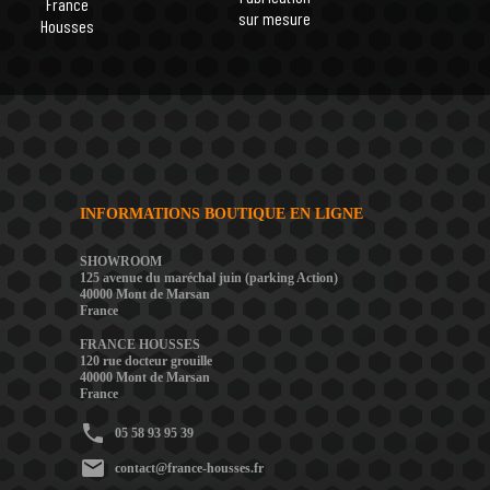
France
sur mesure
Housses
INFORMATIONS BOUTIQUE EN LIGNE
SHOWROOM
125 avenue du maréchal juin (parking Action)
40000 Mont de Marsan
France
FRANCE HOUSSES
120 rue docteur grouille
40000 Mont de Marsan
France
phone
05 58 93 95 39
mail
contact@france-housses.fr