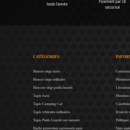
Paiement par CB
toute l'année
sécurisé
CATÉGORIES
INFOR
Housse siege Auto
Contacte
Housse siege utilitaire
Monteur
Housses siège poids-lourds
Livraison
Tapis Auto
Mentions 
Tapis Camping Car
Condition
Tapis vehicules utilitaires
Droit de 
Tapis Poids Lourds sur mesure
Politique
Bâche protection carrosserie auto
Sites ami