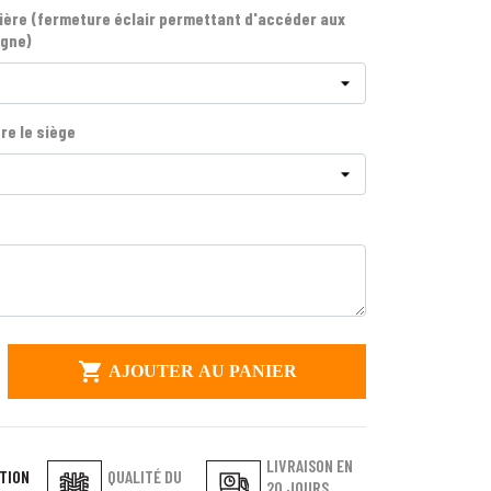
ière (fermeture éclair permettant d'accéder aux
igne)
re le siège

AJOUTER AU PANIER
LIVRAISON EN
TION
QUALITÉ DU
20 JOURS