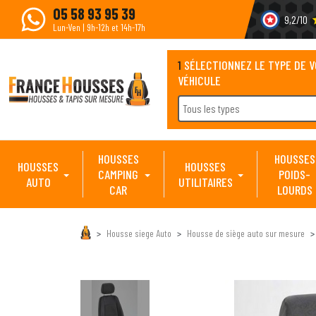
05 58 93 95 39
9,2/10
s
Lun-Ven | 9h-12h et 14h-17h
1
SÉLECTIONNEZ LE TYPE DE 
VÉHICULE
Tous les types
HOUSSES
HOUSSES
HOUSSES
HOUSSES
CAMPING
POIDS-
AUTO
UTILITAIRES
CAR
LOURDS
Housse siege Auto
Housse de siège auto sur mesure