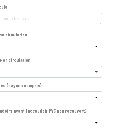
cule
en circulation
e en circulation
tes (hayons compris)
doirs avant (accoudoir PVC non recouvert)