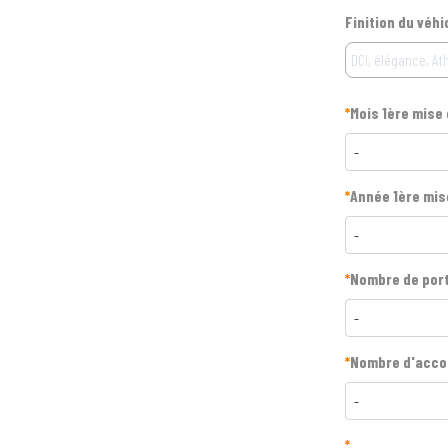
Finition du véhi
*
Mois 1ère mise 
-
*
Année 1ère mis
-
*
Nombre de por
-
*
Nombre d'accou
-
*